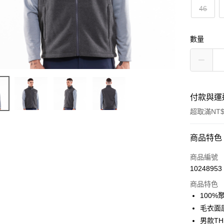
46
數量
付款與運
超取滿NT$
付款方式
商品特色
信用卡一
商品編號
10248953
信用卡分
商品特色
3 期 
100%
合作金
毛衣面
超商取貨
華南商
男款T