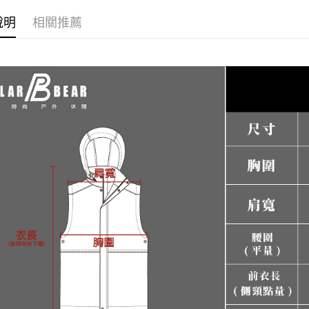
絡購買商品
先享後付
新竹物流
說明
相關推薦
※ 交易是
每筆NT$1
是否繳費成
付客戶支
【注意事
１．透過由
交易，需
求債權轉
２．關於
https://aft
３．未成
「AFTE
任。
４．使用「
即時審查
結果請求
５．嚴禁
形，恩沛
動。