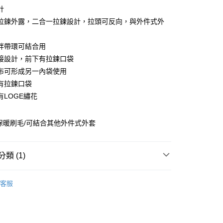
業儲蓄銀行
台北富邦商業銀行
計
華商業銀行
兆豐國際商業銀行
拉鍊外露，二合一拉鍊設計，拉頭可反向，與外件式外
小企業銀行
台中商業銀行
台灣）商業銀行
華泰商業銀行
業銀行
遠東國際商業銀行
袢帶環可結合用
業銀行
永豐商業銀行
接設計，前下有拉鍊口袋
業銀行
星展（台灣）商業銀行
布可形成另一內袋使用
際商業銀行
中國信託商業銀行
享後付
有拉鍊口袋
天信用卡公司
有LOGE繡花
FTEE先享後付」】
先享後付是「在收到商品之後才付款」的支付方式。 讓您購物簡單
心！
保暖刷毛/可結合其他外件式外套
：不需註冊會員、不需綁卡、不需儲值。
：只要手機號碼，簡訊認證，即可結帳。
付款
：先確認商品／服務後，再付款。
0，滿NT$2,000(含以上)免運費
類 (1)
EE先享後付」結帳流程】
付款
方式選擇「AFTEE先享後付」後，將跳轉至「AFTEE先享後
男裝MEN
外套 | 保暖系列
頁面，進行簡訊認證並確認金額後，即可完成結帳。
客服
0，滿NT$2,000(含以上)免運費
成立數日內，您將收到繳費通知簡訊。
費通知簡訊後14天內，點擊此簡訊中的連結，可透過四大超商
網路銀行／等多元方式進行付款，方視為交易完成。
00
：結帳手續完成當下不需立刻繳費，但若您需要取消訂單，請聯