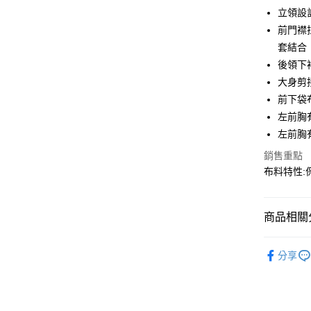
LINE Pay
上海商
立領設
國泰世
前門襟
Apple Pay
臺灣中
套結合
匯豐（
街口支付
聯邦商
後領下
元大商
悠遊付
大身剪
玉山商
前下袋
台新國
AFTEE先
左前胸
台灣樂
相關說明
左前胸
【關於「A
AFTEE
銷售重點
便利好安
運送方式
布料特性:
１．簡單
２．便利
全家取貨
３．安心
每筆NT$6
商品相關分
【「AFT
7-11取貨
１．於結帳
秋冬裝 | 
付」結帳
分享
每筆NT$6
２．訂單
３．收到繳
宅配
／ATM／
每筆NT$1
※ 請注意