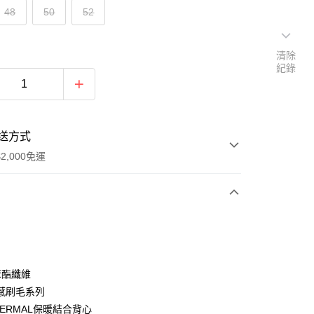
48
50
52
清除
紀錄
送方式
2,000免運
次付款
期付款
0 利率 每期
NT$663
21家銀行
聚酯纖維
庫商業銀行
第一商業銀行
感刷毛系列
付款
業銀行
彰化商業銀行
HERMAL保暖結合背心