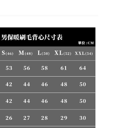
的店家。未經商家同意取消之訂單仍視為有效，需透過AFTEE
繳納相關費用。
否成功請以「AFTEE先享後付 」之結帳頁面顯示為準，若有關於
00，滿NT$3,000(含以上)免運費
功／繳費後需取消欲退款等相關疑問，請聯繫「AFTEE先享後
援中心」
https://netprotections.freshdesk.com/support/home
項】
恩沛科技股份有限公司提供之「AFTEE先享後付」服務完成之
依本服務之必要範圍內提供個人資料，並將交易相關給付款項請
讓予恩沛科技股份有限公司。
個人資料處理事宜，請瀏覽以下網址：
ee.tw/terms/#terms3
年的使用者請事先徵得法定代理人或監護人之同意方可使用
E先享後付」，若未經同意申辦者引起之損失，本公司不負相關責
AFTEE先享後付」時，將依據個別帳號之用戶狀況，依本公司
核予不同之上限額度；若仍有額度不足之情形，本公司將視審查
用戶進行身份認證。
一人註冊多個帳號或使用他人資訊註冊。若發現惡意使用之情
科技股份有限公司將有權停止該用戶之使用額度並採取法律行