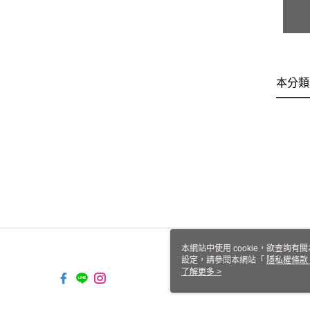
本分類
本網站中使用 cookie，欲查詢有關
設定，請參閱本網站「
隱私權條款
使用 cookie。
了解更多 >