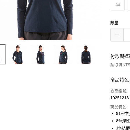
34
數量
付款與運
超取滿NT$
付款方式
商品特色
信用卡一
商品編號
10251213
信用卡分
商品特色
3 期 
91%中空
合作金
8%彈性纖
超商取貨
華南商
1%抗