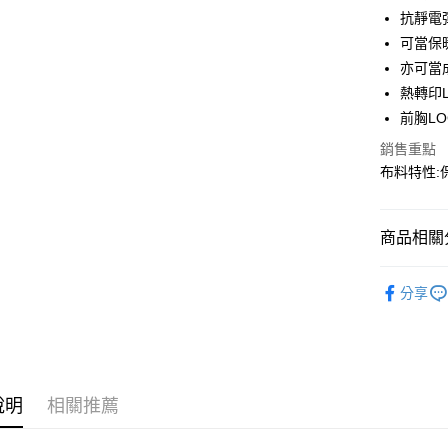
LINE Pay
上海商
抗靜電
國泰世
可當保
Apple Pay
臺灣中
亦可當
匯豐（
街口支付
聯邦商
熱轉印
元大商
悠遊付
前胸L
玉山商
銷售重點
台新國
AFTEE先
布料特性:
台灣樂
相關說明
【關於「A
AFTEE
便利好安
商品相關分
運送方式
１．簡單
２．便利
秋冬裝 | 
全家取貨
３．安心
分享
每筆NT$6
【「AFT
7-11取貨
１．於結帳
付」結帳
每筆NT$6
２．訂單
３．收到繳
說明
相關推薦
宅配
／ATM／
每筆NT$1
※ 請注意