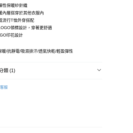
業儲蓄銀行
台北富邦商業銀行
彈性保暖紗針織
華商業銀行
兆豐國際商業銀行
暖內層搭穿於其他衣服內
小企業銀行
台中商業銀行
成流行T恤外穿搭配
台灣）商業銀行
華泰商業銀行
業銀行
遠東國際商業銀行
LOGO領標設計，穿著更舒適
業銀行
永豐商業銀行
OGO印花設計
業銀行
星展（台灣）商業銀行
際商業銀行
中國信託商業銀行
享後付
保暖/抗靜電/吸濕排汗/透氣快乾/輕盈彈性
天信用卡公司
FTEE先享後付」】
先享後付是「在收到商品之後才付款」的支付方式。 讓您購物簡單
心！
類 (1)
：不需註冊會員、不需綁卡、不需儲值。
：只要手機號碼，簡訊認證，即可結帳。
女裝WOMEN
上衣 | T-SHIRT
付款
：先確認商品／服務後，再付款。
客服
0，滿NT$2,000(含以上)免運費
EE先享後付」結帳流程】
付款
方式選擇「AFTEE先享後付」後，將跳轉至「AFTEE先享後
頁面，進行簡訊認證並確認金額後，即可完成結帳。
0，滿NT$2,000(含以上)免運費
成立數日內，您將收到繳費通知簡訊。
費通知簡訊後14天內，點擊此簡訊中的連結，可透過四大超商
網路銀行／等多元方式進行付款，方視為交易完成。
00
：結帳手續完成當下不需立刻繳費，但若您需要取消訂單，請聯