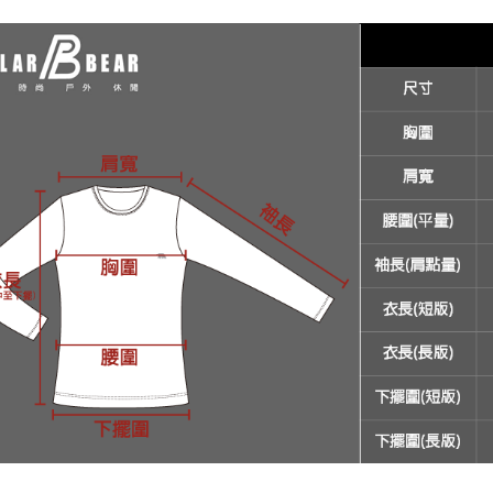
絡購買商品
先享後付
新竹物流
※ 交易是
每筆NT$1
是否繳費成
付客戶支
【注意事
１．透過由
交易，需
求債權轉
２．關於
https://aft
３．未成
「AFTE
任。
４．使用「
即時審查
結果請求
５．嚴禁
形，恩沛
動。