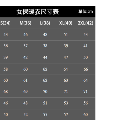
的店家。未經商家同意取消之訂單仍視為有效，需透過AFTEE
繳納相關費用。
否成功請以「AFTEE先享後付 」之結帳頁面顯示為準，若有關於
00，滿NT$3,000(含以上)免運費
功／繳費後需取消欲退款等相關疑問，請聯繫「AFTEE先享後
援中心」
https://netprotections.freshdesk.com/support/home
項】
恩沛科技股份有限公司提供之「AFTEE先享後付」服務完成之
依本服務之必要範圍內提供個人資料，並將交易相關給付款項請
讓予恩沛科技股份有限公司。
個人資料處理事宜，請瀏覽以下網址：
ee.tw/terms/#terms3
年的使用者請事先徵得法定代理人或監護人之同意方可使用
E先享後付」，若未經同意申辦者引起之損失，本公司不負相關責
AFTEE先享後付」時，將依據個別帳號之用戶狀況，依本公司
核予不同之上限額度；若仍有額度不足之情形，本公司將視審查
用戶進行身份認證。
一人註冊多個帳號或使用他人資訊註冊。若發現惡意使用之情
科技股份有限公司將有權停止該用戶之使用額度並採取法律行