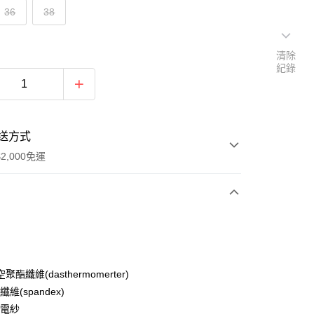
36
38
清除
紀錄
送方式
2,000免運
次付款
期付款
0 利率 每期
NT$416
21家銀行
聚酯纖維(dasthermomerter)
庫商業銀行
第一商業銀行
維(spandex)
付款
業銀行
彰化商業銀行
靜電紗