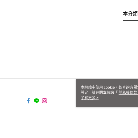
本分類
本網站中使用 cookie，欲查詢有關
設定，請參閱本網站「
隱私權條款
使用 cookie。
了解更多 >
TW-MWG1-61-149 Web2.0 Defa
© 2026 by 恒茂實業有限公司