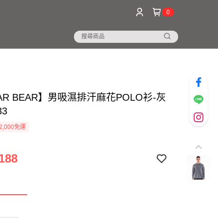
0
AR BEAR】男吸濕排汗麻花POLO衫-灰
33
2,000免運
188