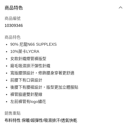
付款方式
商品特色
信用卡一次付款
商品編號
信用卡分期付款
10309346
3 期 0 利率 每期
NT$396
21家銀行
商品特色
合作金庫商業銀行
第一商業銀行
超商取貨付款
90% 尼龍N66 SUPPLEXS
華南商業銀行
彰化商業銀行
10%萊卡LYCRA
LINE Pay
上海商業儲蓄銀行
台北富邦商業銀行
國泰世華商業銀行
兆豐國際商業銀行
女款針織煙管褲版型
Apple Pay
臺灣中小企業銀行
台中商業銀行
磨毛吸濕排汗彈性針織
匯豐（台灣）商業銀行
華泰商業銀行
寬版腰頭設計，修飾腰身穿著更舒適
街口支付
聯邦商業銀行
遠東國際商業銀行
前腰下有口袋設計
元大商業銀行
永豐商業銀行
悠遊付
後腰下有腰褶設計，版型更加立體服貼
玉山商業銀行
星展（台灣）商業銀行
褲管脇邊雙針壓線
台新國際商業銀行
中國信託商業銀行
AFTEE先享後付
台灣樂天信用卡公司
左前褲管有logo繡花
相關說明
【關於「AFTEE先享後付」】
銷售重點
AFTEE先享後付是「在收到商品之後才付款」的支付方式。 讓您購物簡單
運送方式
便利好安心！
布料特性:保暖/超彈性/吸濕排汗/透氣快乾
１．簡單：不需註冊會員、不需綁卡、不需儲值。
全家取貨付款