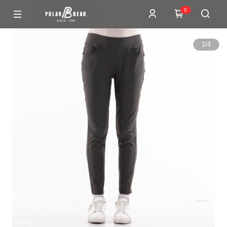
0
1
/
4