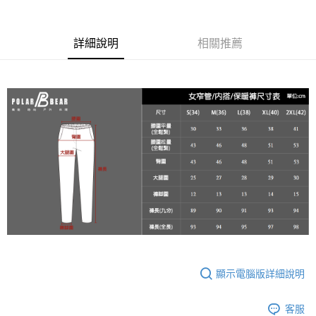
２．便利：只要手機號碼，簡訊認證，即可結帳。
每筆NT$60，滿NT$2,000(含以上)免運費
３．安心：先確認商品／服務後，再付款。
7-11取貨付款
【「AFTEE先享後付」結帳流程】
詳細說明
相關推薦
１．於結帳方式選擇「AFTEE先享後付」後，將跳轉至「AFTEE先享後付」
每筆NT$60，滿NT$2,000(含以上)免運費
結帳頁面，進行簡訊認證並確認金額後，即可完成結帳。
２．訂單成立數日內，您將收到繳費通知簡訊。
宅配
３．收到繳費通知簡訊後14天內，點擊此簡訊中的連結，可透過四大超商／
每筆NT$100
ATM／網路銀行／等多元方式進行付款，方視為交易完成。
※ 請注意：結帳手續完成當下不需立刻繳費，但若您需要取消訂單，請聯絡
新竹物流
購買商品的店家。未經商家同意取消之訂單仍視為有效，需透過AFTEE先享
後付繳納相關費用。
每筆NT$100，滿NT$3,000(含以上)免運費
※ 交易是否成功請以「AFTEE先享後付 」之結帳頁面顯示為準，若有關於
是否繳費成功／繳費後需取消欲退款等相關疑問，請聯繫「AFTEE先享後付
客戶支援中心」
https://netprotections.freshdesk.com/support/home
【注意事項】
１．透過由恩沛科技股份有限公司提供之「AFTEE先享後付」服務完成之交
易，需依本服務之必要範圍內提供個人資料，並將交易相關給付款項請求債
權轉讓予恩沛科技股份有限公司。
２．關於個人資料處理事宜，請瀏覽以下網址：
https://aftee.tw/terms/#terms3
顯示電腦版詳細說明
３．未成年的使用者請事先徵得法定代理人或監護人之同意方可使用
「AFTEE先享後付」，若未經同意申辦者引起之損失，本公司不負相關責
任。
客服