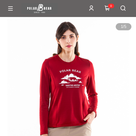
0
1
/
5