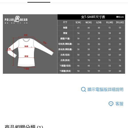
２．便利：只要手機號碼，簡訊認證，即可結帳。
每筆NT$60，滿NT$2,000(含以上)免運費
３．安心：先確認商品／服務後，再付款。
7-11取貨付款
【「AFTEE先享後付」結帳流程】
１．於結帳方式選擇「AFTEE先享後付」後，將跳轉至「AFTEE先享後付」
每筆NT$60，滿NT$2,000(含以上)免運費
結帳頁面，進行簡訊認證並確認金額後，即可完成結帳。
２．訂單成立數日內，您將收到繳費通知簡訊。
宅配
３．收到繳費通知簡訊後14天內，點擊此簡訊中的連結，可透過四大超商／
每筆NT$100
ATM／網路銀行／等多元方式進行付款，方視為交易完成。
※ 請注意：結帳手續完成當下不需立刻繳費，但若您需要取消訂單，請聯絡
新竹物流
購買商品的店家。未經商家同意取消之訂單仍視為有效，需透過AFTEE先享
後付繳納相關費用。
每筆NT$100，滿NT$3,000(含以上)免運費
※ 交易是否成功請以「AFTEE先享後付 」之結帳頁面顯示為準，若有關於
是否繳費成功／繳費後需取消欲退款等相關疑問，請聯繫「AFTEE先享後付
客戶支援中心」
https://netprotections.freshdesk.com/support/home
【注意事項】
１．透過由恩沛科技股份有限公司提供之「AFTEE先享後付」服務完成之交
顯示電腦版詳細說明
易，需依本服務之必要範圍內提供個人資料，並將交易相關給付款項請求債
權轉讓予恩沛科技股份有限公司。
客服
２．關於個人資料處理事宜，請瀏覽以下網址：
https://aftee.tw/terms/#terms3
３．未成年的使用者請事先徵得法定代理人或監護人之同意方可使用
「AFTEE先享後付」，若未經同意申辦者引起之損失，本公司不負相關責
任。
商品相關分類 (1)