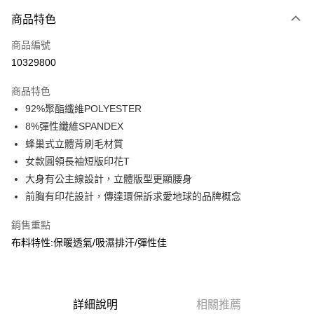
付款方式
商品特色
信用卡一次付款
商品編號
信用卡分期付款
10329800
3 期 0 利率 每期
NT$356
21家銀行
商品特色
合作金庫商業銀行
第一商業銀行
超商取貨付款
92%聚酯纖維POLYESTER
華南商業銀行
彰化商業銀行
8%彈性纖維SPANDEX
LINE Pay
上海商業儲蓄銀行
台北富邦商業銀行
國泰世華商業銀行
兆豐國際商業銀行
蜂巢式立體背刷毛材質
Apple Pay
臺灣中小企業銀行
台中商業銀行
女款圓領長袖短版印花T
匯豐（台灣）商業銀行
華泰商業銀行
大身有公主線設計，立體版型更顯腰身
街口支付
聯邦商業銀行
遠東國際商業銀行
前胸有印花設計，傳達環保訴求愛地球的品牌概念
元大商業銀行
永豐商業銀行
悠遊付
玉山商業銀行
星展（台灣）商業銀行
銷售重點
台新國際商業銀行
中國信託商業銀行
AFTEE先享後付
布料特性:保暖透氣/吸濕排汗/彈性佳
台灣樂天信用卡公司
相關說明
【關於「AFTEE先享後付」】
AFTEE先享後付是「在收到商品之後才付款」的支付方式。 讓您購物簡單
運送方式
便利好安心！
１．簡單：不需註冊會員、不需綁卡、不需儲值。
詳細說明
相關推薦
全家取貨付款