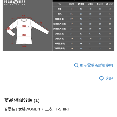
宅配
３．收到繳費通知簡訊後14天內，點擊此簡訊中的連結，可透過四大超商／
每筆NT$100
ATM／網路銀行／等多元方式進行付款，方視為交易完成。
※ 請注意：結帳手續完成當下不需立刻繳費，但若您需要取消訂單，請聯絡
新竹物流
購買商品的店家。未經商家同意取消之訂單仍視為有效，需透過AFTEE先享
後付繳納相關費用。
每筆NT$100，滿NT$3,000(含以上)免運費
※ 交易是否成功請以「AFTEE先享後付 」之結帳頁面顯示為準，若有關於
是否繳費成功／繳費後需取消欲退款等相關疑問，請聯繫「AFTEE先享後付
客戶支援中心」
https://netprotections.freshdesk.com/support/home
【注意事項】
１．透過由恩沛科技股份有限公司提供之「AFTEE先享後付」服務完成之交
易，需依本服務之必要範圍內提供個人資料，並將交易相關給付款項請求債
權轉讓予恩沛科技股份有限公司。
顯示電腦版詳細說明
２．關於個人資料處理事宜，請瀏覽以下網址：
https://aftee.tw/terms/#terms3
３．未成年的使用者請事先徵得法定代理人或監護人之同意方可使用
客服
「AFTEE先享後付」，若未經同意申辦者引起之損失，本公司不負相關責
任。
４．使用「AFTEE先享後付」時，將依據個別帳號之用戶狀況，依本公司即
時審查核予不同之上限額度；若仍有額度不足之情形，本公司將視審查結果
請求用戶進行身份認證。
商品相關分類 (1)
５．嚴禁一人註冊多個帳號或使用他人資訊註冊。若發現惡意使用之情形，
恩沛科技股份有限公司將有權停止該用戶之使用額度並採取法律行動。
春夏裝 | 女裝WOMEN
上衣 | T-SHIRT