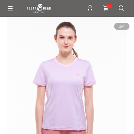
0
1
/
4