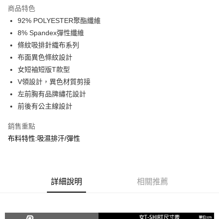
商品特色
合作金庫商業銀行
第一商業銀行
超商取貨付款
92% POLYESTER聚酯纖維
華南商業銀行
彰化商業銀行
8% Spandex彈性纖維
LINE Pay
上海商業儲蓄銀行
台北富邦商業銀行
國泰世華商業銀行
兆豐國際商業銀行
條紋吸排針織布系列
Apple Pay
臺灣中小企業銀行
台中商業銀行
布面異色條紋設計
匯豐（台灣）商業銀行
華泰商業銀行
女短袖短版T款型
街口支付
聯邦商業銀行
遠東國際商業銀行
V領設計，異色材質剪接
元大商業銀行
永豐商業銀行
悠遊付
左前胸有品牌繡花設計
玉山商業銀行
星展（台灣）商業銀行
前後有公主線設計
台新國際商業銀行
中國信託商業銀行
AFTEE先享後付
台灣樂天信用卡公司
相關說明
銷售重點
【關於「AFTEE先享後付」】
布料特性:吸濕排汗/彈性
AFTEE先享後付是「在收到商品之後才付款」的支付方式。 讓您購物簡單
運送方式
便利好安心！
１．簡單：不需註冊會員、不需綁卡、不需儲值。
全家取貨付款
２．便利：只要手機號碼，簡訊認證，即可結帳。
每筆NT$60，滿NT$2,000(含以上)免運費
３．安心：先確認商品／服務後，再付款。
詳細說明
相關推薦
7-11取貨付款
【「AFTEE先享後付」結帳流程】
１．於結帳方式選擇「AFTEE先享後付」後，將跳轉至「AFTEE先享後付」
每筆NT$60，滿NT$2,000(含以上)免運費
結帳頁面，進行簡訊認證並確認金額後，即可完成結帳。
２．訂單成立數日內，您將收到繳費通知簡訊。