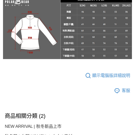
宅配
３．收到繳費通知簡訊後14天內，點擊此簡訊中的連結，可透過四大超商／
每筆NT$100
ATM／網路銀行／等多元方式進行付款，方視為交易完成。
※ 請注意：結帳手續完成當下不需立刻繳費，但若您需要取消訂單，請聯絡
新竹物流
購買商品的店家。未經商家同意取消之訂單仍視為有效，需透過AFTEE先享
後付繳納相關費用。
每筆NT$100，滿NT$3,000(含以上)免運費
※ 交易是否成功請以「AFTEE先享後付 」之結帳頁面顯示為準，若有關於
是否繳費成功／繳費後需取消欲退款等相關疑問，請聯繫「AFTEE先享後付
客戶支援中心」
https://netprotections.freshdesk.com/support/home
【注意事項】
１．透過由恩沛科技股份有限公司提供之「AFTEE先享後付」服務完成之交
易，需依本服務之必要範圍內提供個人資料，並將交易相關給付款項請求債
權轉讓予恩沛科技股份有限公司。
２．關於個人資料處理事宜，請瀏覽以下網址：
顯示電腦版詳細說明
https://aftee.tw/terms/#terms3
３．未成年的使用者請事先徵得法定代理人或監護人之同意方可使用
客服
「AFTEE先享後付」，若未經同意申辦者引起之損失，本公司不負相關責
任。
４．使用「AFTEE先享後付」時，將依據個別帳號之用戶狀況，依本公司即
時審查核予不同之上限額度；若仍有額度不足之情形，本公司將視審查結果
請求用戶進行身份認證。
商品相關分類 (2)
５．嚴禁一人註冊多個帳號或使用他人資訊註冊。若發現惡意使用之情形，
恩沛科技股份有限公司將有權停止該用戶之使用額度並採取法律行動。
NEW ARRIVAL | 秋冬新品上市