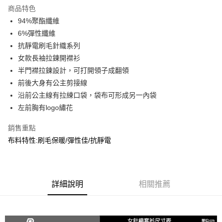
商品特色
合作金庫商業銀行
第一商業銀行
超商取貨付款
94%聚酯纖維
華南商業銀行
彰化商業銀行
6%彈性纖維
LINE Pay
上海商業儲蓄銀行
台北富邦商業銀行
國泰世華商業銀行
兆豐國際商業銀行
抗靜電刷毛針織系列
Apple Pay
臺灣中小企業銀行
台中商業銀行
女款長袖拉鍊開襟衫
匯豐（台灣）商業銀行
華泰商業銀行
半門襟拉鍊設計，可打開領子成翻領
街口支付
聯邦商業銀行
遠東國際商業銀行
前後大身有公主剪接線
元大商業銀行
永豐商業銀行
悠遊付
沿前公主線有拉練口袋，袋布可形成另一內袋
玉山商業銀行
星展（台灣）商業銀行
左前胸有logo繡花
台新國際商業銀行
中國信託商業銀行
AFTEE先享後付
台灣樂天信用卡公司
相關說明
銷售重點
【關於「AFTEE先享後付」】
布料特性:刷毛保暖/彈性佳/抗靜電
AFTEE先享後付是「在收到商品之後才付款」的支付方式。 讓您購物簡單
運送方式
便利好安心！
１．簡單：不需註冊會員、不需綁卡、不需儲值。
全家取貨付款
２．便利：只要手機號碼，簡訊認證，即可結帳。
每筆NT$60，滿NT$2,000(含以上)免運費
３．安心：先確認商品／服務後，再付款。
詳細說明
相關推薦
7-11取貨付款
【「AFTEE先享後付」結帳流程】
１．於結帳方式選擇「AFTEE先享後付」後，將跳轉至「AFTEE先享後付」
每筆NT$60，滿NT$2,000(含以上)免運費
結帳頁面，進行簡訊認證並確認金額後，即可完成結帳。
２．訂單成立數日內，您將收到繳費通知簡訊。