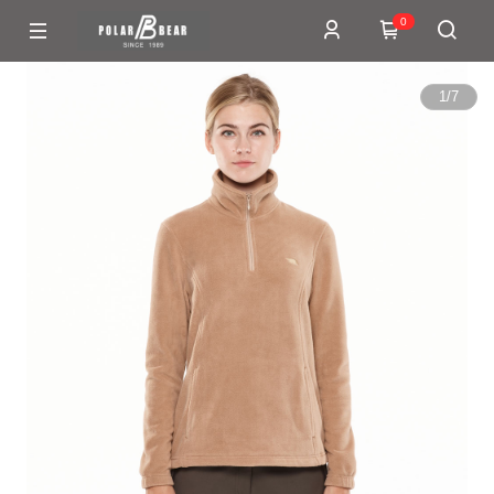
0
1
/
7