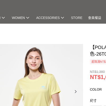
N
WOMEN
ACCESSORIES
STORE
會員權益
【POL
色-26T
超取滿NT$
NT$1,380
NT$1,
COLOR
尺寸