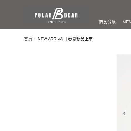
商品分類
ME
首頁
NEW ARRIVAL | 春夏新品上市