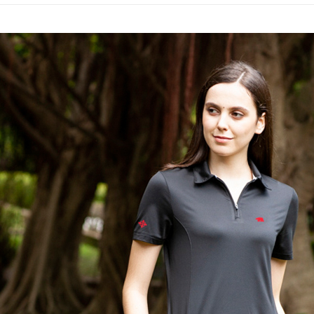
每筆NT$1
※ 請注意
絡購買商品
先享後付
新竹物流
※ 交易是
每筆NT$1
是否繳費成
付客戶支
【注意事
１．透過由
交易，需
求債權轉
２．關於
https://aft
３．未成
「AFTE
任。
４．使用「
即時審查
結果請求
５．嚴禁
形，恩沛
動。