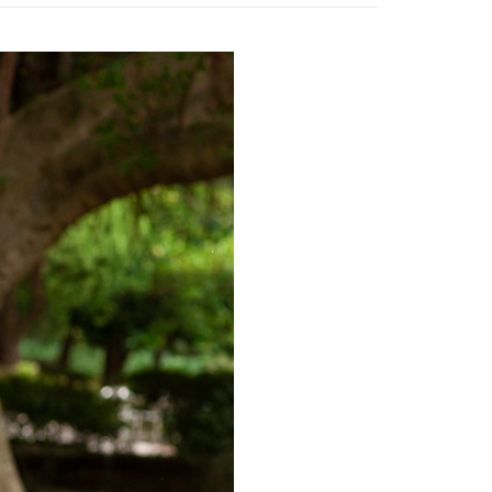
00
：結帳手續完成當下不需立刻繳費，但若您需要取消訂單，請聯
的店家。未經商家同意取消之訂單仍視為有效，需透過AFTEE
繳納相關費用。
否成功請以「AFTEE先享後付 」之結帳頁面顯示為準，若有關於
00，滿NT$3,000(含以上)免運費
功／繳費後需取消欲退款等相關疑問，請聯繫「AFTEE先享後
援中心」
https://netprotections.freshdesk.com/support/home
項】
恩沛科技股份有限公司提供之「AFTEE先享後付」服務完成之
依本服務之必要範圍內提供個人資料，並將交易相關給付款項請
讓予恩沛科技股份有限公司。
個人資料處理事宜，請瀏覽以下網址：
ee.tw/terms/#terms3
年的使用者請事先徵得法定代理人或監護人之同意方可使用
E先享後付」，若未經同意申辦者引起之損失，本公司不負相關責
AFTEE先享後付」時，將依據個別帳號之用戶狀況，依本公司
核予不同之上限額度；若仍有額度不足之情形，本公司將視審查
用戶進行身份認證。
一人註冊多個帳號或使用他人資訊註冊。若發現惡意使用之情
科技股份有限公司將有權停止該用戶之使用額度並採取法律行