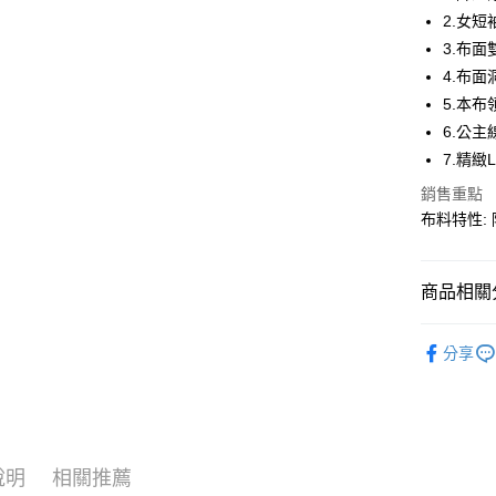
華南商
2.女短
LINE Pay
上海商
3.布
國泰世
4.布
Apple Pay
臺灣中
5.本布
匯豐（
街口支付
聯邦商
6.公
元大商
悠遊付
7.精緻
玉山商
銷售重點
台新國
AFTEE先
布料特性: 
台灣樂
相關說明
【關於「A
AFTEE
便利好安
商品相關分
運送方式
１．簡單
２．便利
春夏裝 | 
全家取貨
３．安心
分享
每筆NT$6
💨乾爽新
【「AFT
7-11取貨
１．於結帳
付」結帳
每筆NT$6
２．訂單
３．收到繳
說明
相關推薦
宅配
／ATM／