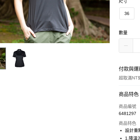
尺寸
36
數量
付款與運
超取滿NT$
付款方式
商品特色
信用卡一
商品編號
6481297
信用卡分
商品特色
3 期 
設計重
合作金
1.降
超商取貨