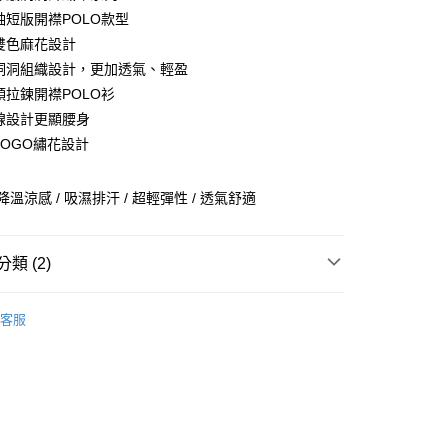
業銀行
彰化商業銀行
袖短版開襟POLO款型
業儲蓄銀行
台北富邦商業銀行
面雙色麻花設計
華商業銀行
兆豐國際商業銀行
面洞洞組織設計，更加透氣、輕盈
小企業銀行
台中商業銀行
領拉鍊開襟POLO衫
台灣）商業銀行
華泰商業銀行
業銀行
遠東國際商業銀行
主線設計更顯腰身
業銀行
永豐商業銀行
LOGO繡花設計
業銀行
星展（台灣）商業銀行
際商業銀行
中國信託商業銀行
享後付
降溫涼感 / 吸濕排汗 / 超輕彈性 / 透氣舒適
天信用卡公司
FTEE先享後付」】
先享後付是「在收到商品之後才付款」的支付方式。 讓您購物簡單
心！
類 (2)
：不需註冊會員、不需綁卡、不需儲值。
：只要手機號碼，簡訊認證，即可結帳。
女裝WOMEN
上衣 | POLO衫
付款
：先確認商品／服務後，再付款。
客服
0，滿NT$2,000(含以上)免運費
體驗_瞬乾涼爽系列
EE先享後付」結帳流程】
付款
方式選擇「AFTEE先享後付」後，將跳轉至「AFTEE先享後
頁面，進行簡訊認證並確認金額後，即可完成結帳。
0，滿NT$2,000(含以上)免運費
成立數日內，您將收到繳費通知簡訊。
費通知簡訊後14天內，點擊此簡訊中的連結，可透過四大超商
網路銀行／等多元方式進行付款，方視為交易完成。