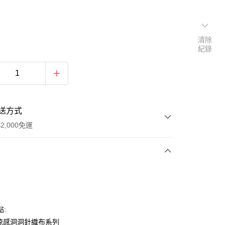
清除
紀錄
送方式
2,000免運
次付款
期付款
0 利率 每期
NT$250
21家銀行
點:
庫商業銀行
第一商業銀行
溫涼感洞洞針織布系列
付款