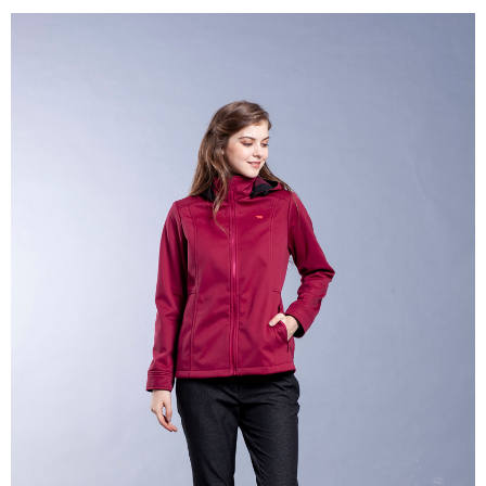
宅配
３．收到繳費通知簡訊後14天內，點擊此簡訊中的連結，可透過四大超商／
每筆NT$100
ATM／網路銀行／等多元方式進行付款，方視為交易完成。
※ 請注意：結帳手續完成當下不需立刻繳費，但若您需要取消訂單，請聯絡
新竹物流
購買商品的店家。未經商家同意取消之訂單仍視為有效，需透過AFTEE先享
後付繳納相關費用。
每筆NT$100，滿NT$3,000(含以上)免運費
※ 交易是否成功請以「AFTEE先享後付 」之結帳頁面顯示為準，若有關於
是否繳費成功／繳費後需取消欲退款等相關疑問，請聯繫「AFTEE先享後付
客戶支援中心」
https://netprotections.freshdesk.com/support/home
【注意事項】
１．透過由恩沛科技股份有限公司提供之「AFTEE先享後付」服務完成之交
易，需依本服務之必要範圍內提供個人資料，並將交易相關給付款項請求債
權轉讓予恩沛科技股份有限公司。
２．關於個人資料處理事宜，請瀏覽以下網址：
https://aftee.tw/terms/#terms3
３．未成年的使用者請事先徵得法定代理人或監護人之同意方可使用
「AFTEE先享後付」，若未經同意申辦者引起之損失，本公司不負相關責
任。
４．使用「AFTEE先享後付」時，將依據個別帳號之用戶狀況，依本公司即
時審查核予不同之上限額度；若仍有額度不足之情形，本公司將視審查結果
請求用戶進行身份認證。
５．嚴禁一人註冊多個帳號或使用他人資訊註冊。若發現惡意使用之情形，
恩沛科技股份有限公司將有權停止該用戶之使用額度並採取法律行動。