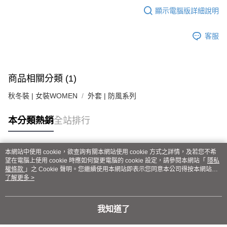
顯示電腦版詳細說明
客服
商品相關分類 (1)
秋冬裝 | 女裝WOMEN
外套 | 防風系列
本分類熱銷
全站排行
本網站中使用 cookie，欲查詢有關本網站使用 cookie 方式之詳情，及若您不希
熱門標籤
望在電腦上使用 cookie 時應如何變更電腦的 cookie 設定，請參閱本網站「
隱私
權條款
」之 Cookie 聲明。您繼續使用本網站即表示您同意本公司得按本網站使
用條款之 Cookie 聲明使用 cookie。
了解更多 >
我知道了