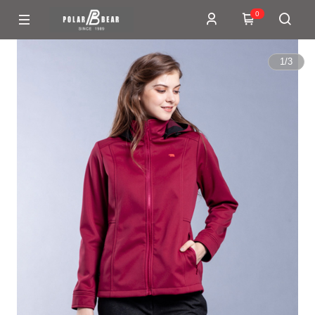
0
1
/
3