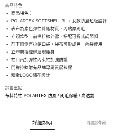
商品特色
合作金庫商業銀行
第一商業銀行
超商取貨付款
商品特色：
華南商業銀行
彰化商業銀行
POLARTEX SOFTSHELL 3L ，女款防風短版設計
LINE Pay
上海商業儲蓄銀行
台北富邦商業銀行
國泰世華商業銀行
兆豐國際商業銀行
表布為素色彈性針織材質，內貼厚刷毛
Apple Pay
臺灣中小企業銀行
台中商業銀行
立領款型，前襟拉鍊外露，搭配可拆式調節帽
匯豐（台灣）商業銀行
華泰商業銀行
前下兩側有拉鍊口袋，袋布可形成另一內袋使用
街口支付
聯邦商業銀行
遠東國際商業銀行
立體剪接線條展現腰身
元大商業銀行
永豐商業銀行
悠遊付
袖口內加彈性內束袖加強防護
玉山商業銀行
星展（台灣）商業銀行
門襟拉鍊附有品牌專屬質感拉標
台新國際商業銀行
中國信託商業銀行
AFTEE先享後付
台灣樂天信用卡公司
精緻LOGO繡花設計
相關說明
【關於「AFTEE先享後付」】
銷售重點
AFTEE先享後付是「在收到商品之後才付款」的支付方式。 讓您購物簡單
運送方式
便利好安心！
布料特性:POLARTEX 防風 / 刷毛保暖 / 高透氣
１．簡單：不需註冊會員、不需綁卡、不需儲值。
全家取貨付款
２．便利：只要手機號碼，簡訊認證，即可結帳。
每筆NT$60，滿NT$2,000(含以上)免運費
３．安心：先確認商品／服務後，再付款。
7-11取貨付款
【「AFTEE先享後付」結帳流程】
詳細說明
相關推薦
１．於結帳方式選擇「AFTEE先享後付」後，將跳轉至「AFTEE先享後付」
每筆NT$60，滿NT$2,000(含以上)免運費
結帳頁面，進行簡訊認證並確認金額後，即可完成結帳。
２．訂單成立數日內，您將收到繳費通知簡訊。