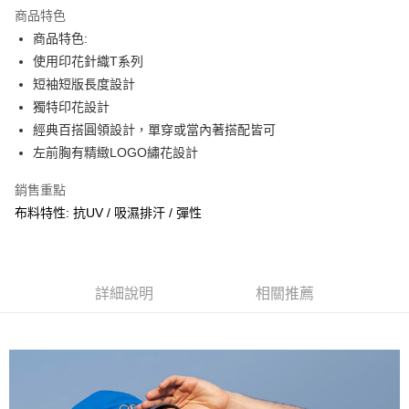
商品特色
合作金庫商業銀行
第一商業銀行
超商取貨付款
商品特色:
華南商業銀行
彰化商業銀行
使用印花針織T系列
LINE Pay
上海商業儲蓄銀行
台北富邦商業銀行
國泰世華商業銀行
兆豐國際商業銀行
短袖短版長度設計
Apple Pay
臺灣中小企業銀行
台中商業銀行
獨特印花設計
匯豐（台灣）商業銀行
華泰商業銀行
經典百搭圓領設計，單穿或當內著搭配皆可
街口支付
聯邦商業銀行
遠東國際商業銀行
左前胸有精緻LOGO繡花設計
元大商業銀行
永豐商業銀行
悠遊付
玉山商業銀行
星展（台灣）商業銀行
銷售重點
台新國際商業銀行
中國信託商業銀行
AFTEE先享後付
布料特性: 抗UV / 吸濕排汗 / 彈性
台灣樂天信用卡公司
相關說明
【關於「AFTEE先享後付」】
AFTEE先享後付是「在收到商品之後才付款」的支付方式。 讓您購物簡單
運送方式
便利好安心！
１．簡單：不需註冊會員、不需綁卡、不需儲值。
詳細說明
相關推薦
全家取貨付款
２．便利：只要手機號碼，簡訊認證，即可結帳。
每筆NT$60，滿NT$2,000(含以上)免運費
３．安心：先確認商品／服務後，再付款。
7-11取貨付款
【「AFTEE先享後付」結帳流程】
１．於結帳方式選擇「AFTEE先享後付」後，將跳轉至「AFTEE先享後付」
每筆NT$60，滿NT$2,000(含以上)免運費
結帳頁面，進行簡訊認證並確認金額後，即可完成結帳。
２．訂單成立數日內，您將收到繳費通知簡訊。