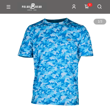
0
1
/
3