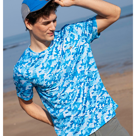
宅配
３．收到繳費通知簡訊後14天內，點擊此簡訊中的連結，可透過四大超商／
每筆NT$100
ATM／網路銀行／等多元方式進行付款，方視為交易完成。
※ 請注意：結帳手續完成當下不需立刻繳費，但若您需要取消訂單，請聯絡
新竹物流
購買商品的店家。未經商家同意取消之訂單仍視為有效，需透過AFTEE先享
後付繳納相關費用。
每筆NT$100，滿NT$3,000(含以上)免運費
※ 交易是否成功請以「AFTEE先享後付 」之結帳頁面顯示為準，若有關於
是否繳費成功／繳費後需取消欲退款等相關疑問，請聯繫「AFTEE先享後付
客戶支援中心」
https://netprotections.freshdesk.com/support/home
【注意事項】
１．透過由恩沛科技股份有限公司提供之「AFTEE先享後付」服務完成之交
易，需依本服務之必要範圍內提供個人資料，並將交易相關給付款項請求債
權轉讓予恩沛科技股份有限公司。
２．關於個人資料處理事宜，請瀏覽以下網址：
https://aftee.tw/terms/#terms3
３．未成年的使用者請事先徵得法定代理人或監護人之同意方可使用
「AFTEE先享後付」，若未經同意申辦者引起之損失，本公司不負相關責
任。
４．使用「AFTEE先享後付」時，將依據個別帳號之用戶狀況，依本公司即
時審查核予不同之上限額度；若仍有額度不足之情形，本公司將視審查結果
請求用戶進行身份認證。
５．嚴禁一人註冊多個帳號或使用他人資訊註冊。若發現惡意使用之情形，
恩沛科技股份有限公司將有權停止該用戶之使用額度並採取法律行動。