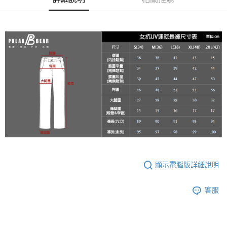
宅配
３．收到繳費通知簡訊後14天內，點擊此簡訊中的連結，可透過四大超商／
每筆NT$100
ATM／網路銀行／等多元方式進行付款，方視為交易完成。
※ 請注意：結帳手續完成當下不需立刻繳費，但若您需要取消訂單，請聯絡
新竹物流
購買商品的店家。未經商家同意取消之訂單仍視為有效，需透過AFTEE先享
後付繳納相關費用。
每筆NT$100，滿NT$3,000(含以上)免運費
※ 交易是否成功請以「AFTEE先享後付 」之結帳頁面顯示為準，若有關於
是否繳費成功／繳費後需取消欲退款等相關疑問，請聯繫「AFTEE先享後付
客戶支援中心」
https://netprotections.freshdesk.com/support/home
【注意事項】
１．透過由恩沛科技股份有限公司提供之「AFTEE先享後付」服務完成之交
易，需依本服務之必要範圍內提供個人資料，並將交易相關給付款項請求債
權轉讓予恩沛科技股份有限公司。
２．關於個人資料處理事宜，請瀏覽以下網址：
https://aftee.tw/terms/#terms3
３．未成年的使用者請事先徵得法定代理人或監護人之同意方可使用
「AFTEE先享後付」，若未經同意申辦者引起之損失，本公司不負相關責
任。
顯示電腦版詳細說明
４．使用「AFTEE先享後付」時，將依據個別帳號之用戶狀況，依本公司即
時審查核予不同之上限額度；若仍有額度不足之情形，本公司將視審查結果
客服
請求用戶進行身份認證。
５．嚴禁一人註冊多個帳號或使用他人資訊註冊。若發現惡意使用之情形，
恩沛科技股份有限公司將有權停止該用戶之使用額度並採取法律行動。