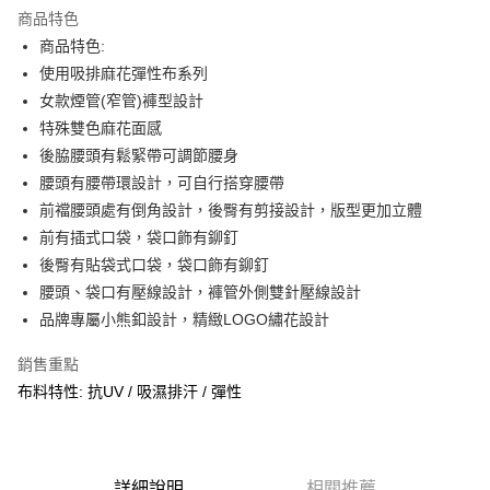
商品特色
合作金庫商業銀行
第一商業銀行
超商取貨付款
商品特色:
華南商業銀行
彰化商業銀行
使用吸排麻花彈性布系列
LINE Pay
上海商業儲蓄銀行
台北富邦商業銀行
國泰世華商業銀行
兆豐國際商業銀行
女款煙管(窄管)褲型設計
Apple Pay
臺灣中小企業銀行
台中商業銀行
特殊雙色麻花面感
匯豐（台灣）商業銀行
華泰商業銀行
後脇腰頭有鬆緊帶可調節腰身
街口支付
聯邦商業銀行
遠東國際商業銀行
腰頭有腰帶環設計，可自行搭穿腰帶
元大商業銀行
永豐商業銀行
悠遊付
前襠腰頭處有倒角設計，後臀有剪接設計，版型更加立體
玉山商業銀行
星展（台灣）商業銀行
前有插式口袋，袋口飾有鉚釘
台新國際商業銀行
中國信託商業銀行
AFTEE先享後付
台灣樂天信用卡公司
後臀有貼袋式口袋，袋口飾有鉚釘
相關說明
【關於「AFTEE先享後付」】
腰頭、袋口有壓線設計，褲管外側雙針壓線設計
AFTEE先享後付是「在收到商品之後才付款」的支付方式。 讓您購物簡單
運送方式
品牌專屬小熊釦設計，精緻LOGO繡花設計
便利好安心！
１．簡單：不需註冊會員、不需綁卡、不需儲值。
全家取貨付款
銷售重點
２．便利：只要手機號碼，簡訊認證，即可結帳。
每筆NT$60，滿NT$2,000(含以上)免運費
３．安心：先確認商品／服務後，再付款。
布料特性: 抗UV / 吸濕排汗 / 彈性
7-11取貨付款
【「AFTEE先享後付」結帳流程】
１．於結帳方式選擇「AFTEE先享後付」後，將跳轉至「AFTEE先享後付」
每筆NT$60，滿NT$2,000(含以上)免運費
結帳頁面，進行簡訊認證並確認金額後，即可完成結帳。
２．訂單成立數日內，您將收到繳費通知簡訊。
詳細說明
相關推薦