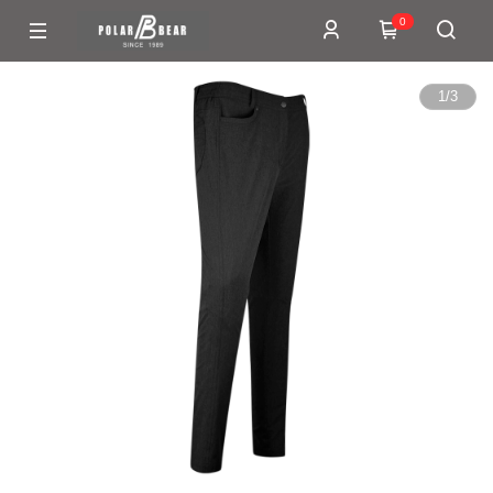
0
1
/
3