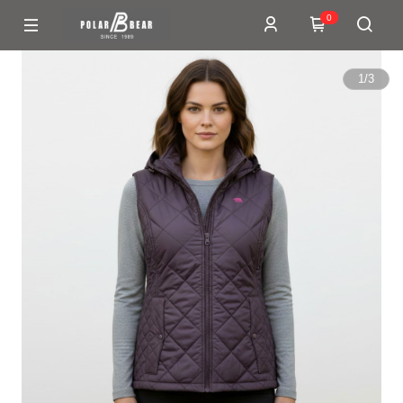
0
1
/
3