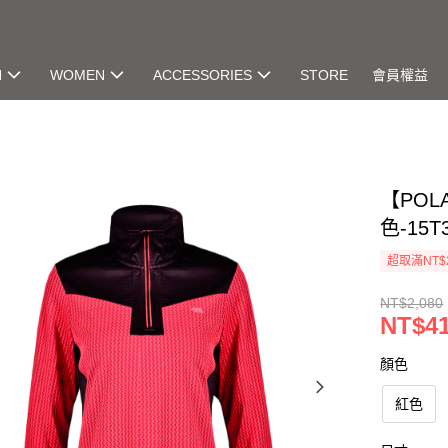
N
WOMEN
ACCESSORIES
STORE
會員權益
【POL
色-15T
超取滿NT$
NT$2,080
NT$4
顏色
紅色