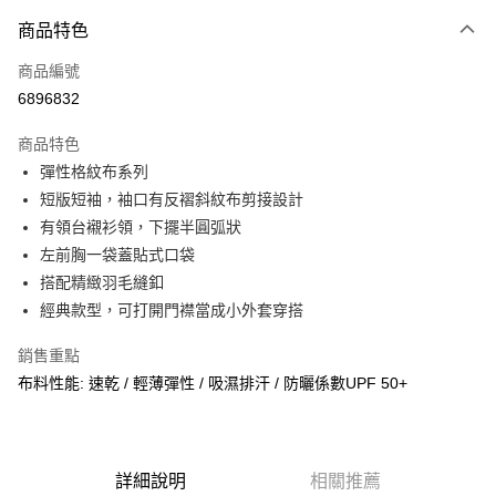
付款方式
商品特色
信用卡一次付款
商品編號
信用卡分期付款
6896832
3 期 0 利率 每期
NT$397
21家銀行
商品特色
合作金庫商業銀行
第一商業銀行
超商取貨付款
彈性格紋布系列
華南商業銀行
彰化商業銀行
短版短袖，袖口有反褶斜紋布剪接設計
LINE Pay
上海商業儲蓄銀行
台北富邦商業銀行
國泰世華商業銀行
兆豐國際商業銀行
有領台襯衫領，下擺半圓弧狀
Apple Pay
臺灣中小企業銀行
台中商業銀行
左前胸一袋蓋貼式口袋
匯豐（台灣）商業銀行
華泰商業銀行
搭配精緻羽毛縫釦
街口支付
聯邦商業銀行
遠東國際商業銀行
經典款型，可打開門襟當成小外套穿搭
元大商業銀行
永豐商業銀行
悠遊付
玉山商業銀行
星展（台灣）商業銀行
銷售重點
台新國際商業銀行
中國信託商業銀行
AFTEE先享後付
布料性能: 速乾 / 輕薄彈性 / 吸濕排汗 / 防曬係數UPF 50+
台灣樂天信用卡公司
相關說明
【關於「AFTEE先享後付」】
AFTEE先享後付是「在收到商品之後才付款」的支付方式。 讓您購物簡單
運送方式
便利好安心！
１．簡單：不需註冊會員、不需綁卡、不需儲值。
詳細說明
相關推薦
全家取貨付款