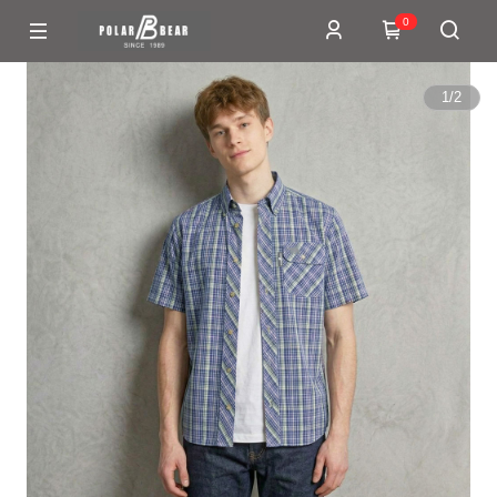
0
1
/
2