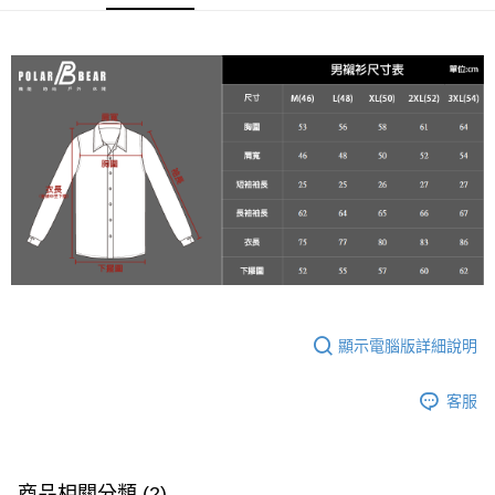
２．便利：只要手機號碼，簡訊認證，即可結帳。
每筆NT$60，滿NT$2,000(含以上)免運費
３．安心：先確認商品／服務後，再付款。
7-11取貨付款
【「AFTEE先享後付」結帳流程】
１．於結帳方式選擇「AFTEE先享後付」後，將跳轉至「AFTEE先享後付」
每筆NT$60，滿NT$2,000(含以上)免運費
結帳頁面，進行簡訊認證並確認金額後，即可完成結帳。
２．訂單成立數日內，您將收到繳費通知簡訊。
宅配
３．收到繳費通知簡訊後14天內，點擊此簡訊中的連結，可透過四大超商／
每筆NT$100
ATM／網路銀行／等多元方式進行付款，方視為交易完成。
※ 請注意：結帳手續完成當下不需立刻繳費，但若您需要取消訂單，請聯絡
新竹物流
購買商品的店家。未經商家同意取消之訂單仍視為有效，需透過AFTEE先享
後付繳納相關費用。
每筆NT$100，滿NT$3,000(含以上)免運費
※ 交易是否成功請以「AFTEE先享後付 」之結帳頁面顯示為準，若有關於
是否繳費成功／繳費後需取消欲退款等相關疑問，請聯繫「AFTEE先享後付
客戶支援中心」
https://netprotections.freshdesk.com/support/home
【注意事項】
１．透過由恩沛科技股份有限公司提供之「AFTEE先享後付」服務完成之交
顯示電腦版詳細說明
易，需依本服務之必要範圍內提供個人資料，並將交易相關給付款項請求債
權轉讓予恩沛科技股份有限公司。
客服
２．關於個人資料處理事宜，請瀏覽以下網址：
https://aftee.tw/terms/#terms3
３．未成年的使用者請事先徵得法定代理人或監護人之同意方可使用
「AFTEE先享後付」，若未經同意申辦者引起之損失，本公司不負相關責
任。
商品相關分類 (2)