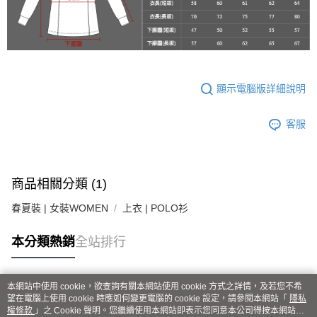
宅配
３．收到繳費通知簡訊後14天內，點擊此簡訊中的連結，可透過四大超商／
每筆NT$100
ATM／網路銀行／等多元方式進行付款，方視為交易完成。
※ 請注意：結帳手續完成當下不需立刻繳費，但若您需要取消訂單，請聯絡
新竹物流
購買商品的店家。未經商家同意取消之訂單仍視為有效，需透過AFTEE先享
後付繳納相關費用。
每筆NT$100，滿NT$3,000(含以上)免運費
※ 交易是否成功請以「AFTEE先享後付 」之結帳頁面顯示為準，若有關於
是否繳費成功／繳費後需取消欲退款等相關疑問，請聯繫「AFTEE先享後付
顯示電腦版詳細說明
客戶支援中心」
https://netprotections.freshdesk.com/support/home
客服
【注意事項】
１．透過由恩沛科技股份有限公司提供之「AFTEE先享後付」服務完成之交
易，需依本服務之必要範圍內提供個人資料，並將交易相關給付款項請求債
權轉讓予恩沛科技股份有限公司。
２．關於個人資料處理事宜，請瀏覽以下網址：
商品相關分類 (1)
https://aftee.tw/terms/#terms3
３．未成年的使用者請事先徵得法定代理人或監護人之同意方可使用
春夏裝 | 女裝WOMEN
上衣 | POLO衫
「AFTEE先享後付」，若未經同意申辦者引起之損失，本公司不負相關責
任。
４．使用「AFTEE先享後付」時，將依據個別帳號之用戶狀況，依本公司即
本分類熱銷
全站排行
時審查核予不同之上限額度；若仍有額度不足之情形，本公司將視審查結果
請求用戶進行身份認證。
５．嚴禁一人註冊多個帳號或使用他人資訊註冊。若發現惡意使用之情形，
本網站中使用 cookie，欲查詢有關本網站使用 cookie 方式之詳情，及若您不希
恩沛科技股份有限公司將有權停止該用戶之使用額度並採取法律行動。
熱門標籤
望在電腦上使用 cookie 時應如何變更電腦的 cookie 設定，請參閱本網站「
隱私
權條款
」之 Cookie 聲明。您繼續使用本網站即表示您同意本公司得按本網站使