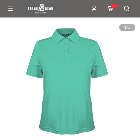
0
1
/
1