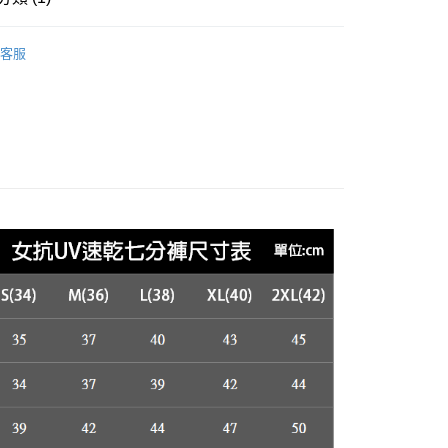
台灣）商業銀行
華泰商業銀行
業銀行
遠東國際商業銀行
女裝WOMEN
下著 | 抗UV系列褲子
業銀行
永豐商業銀行
客服
業銀行
星展（台灣）商業銀行
際商業銀行
中國信託商業銀行
享後付
天信用卡公司
FTEE先享後付」】
先享後付是「在收到商品之後才付款」的支付方式。 讓您購物簡單
心！
：不需註冊會員、不需綁卡、不需儲值。
：只要手機號碼，簡訊認證，即可結帳。
付款
：先確認商品／服務後，再付款。
0，滿NT$2,000(含以上)免運費
EE先享後付」結帳流程】
付款
方式選擇「AFTEE先享後付」後，將跳轉至「AFTEE先享後
頁面，進行簡訊認證並確認金額後，即可完成結帳。
0，滿NT$2,000(含以上)免運費
成立數日內，您將收到繳費通知簡訊。
費通知簡訊後14天內，點擊此簡訊中的連結，可透過四大超商
網路銀行／等多元方式進行付款，方視為交易完成。
00
：結帳手續完成當下不需立刻繳費，但若您需要取消訂單，請聯
的店家。未經商家同意取消之訂單仍視為有效，需透過AFTEE
繳納相關費用。
否成功請以「AFTEE先享後付 」之結帳頁面顯示為準，若有關於
00，滿NT$3,000(含以上)免運費
功／繳費後需取消欲退款等相關疑問，請聯繫「AFTEE先享後