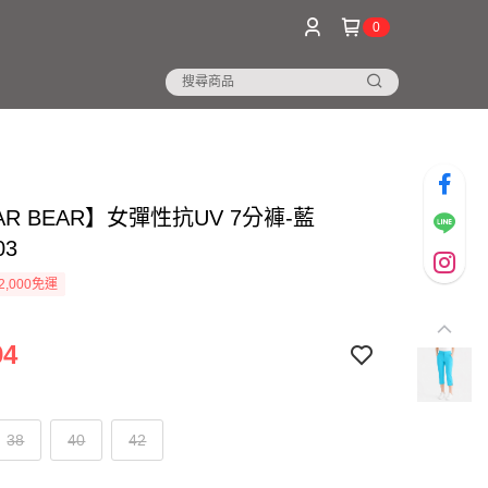
0
AR BEAR】女彈性抗UV 7分褲-藍
03
2,000免運
94
38
40
42