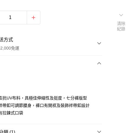
清除
紀錄
送方式
2,000免運
次付款
期付款
0 利率 每期
NT$298
21家銀行
性抗UV布料，具極佳伸縮性及挺度，七分褲版型
庫商業銀行
第一商業銀行
袢帶釦可調節腰身，褲口有開衩及裝飾袢帶釦設計
付款
業銀行
彰化商業銀行
有拉鍊式口袋
業儲蓄銀行
台北富邦商業銀行
華商業銀行
兆豐國際商業銀行
小企業銀行
台中商業銀行
類 (1)