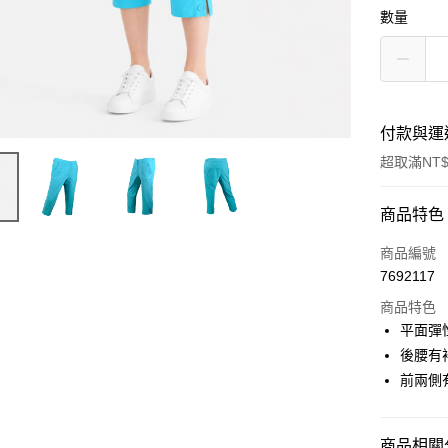
數量
付款與運
超取滿NT$
付款方式
商品特色
信用卡一
商品編號
7692117
信用卡分
商品特色
3 期 
平面彈
合作金
後腰有
超商取貨
華南商
前兩側
LINE Pay
上海商
國泰世
Apple Pay
臺灣中
商品相關分