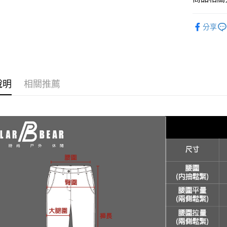
匯豐（
街口支付
聯邦商
春夏裝 | 
元大商
分享
悠遊付
玉山商
台新國
AFTEE先
台灣樂
相關說明
【關於「A
AFTEE
說明
相關推薦
便利好安
運送方式
１．簡單
２．便利
全家取貨
３．安心
每筆NT$6
【「AFT
7-11取貨
１．於結帳
付」結帳
每筆NT$6
２．訂單
３．收到繳
宅配
／ATM／
每筆NT$1
※ 請注意
絡購買商品
先享後付
新竹物流
※ 交易是
每筆NT$1
是否繳費成