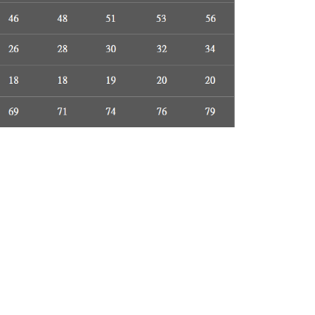
援中心」
https://netprotections.freshdesk.com/support/home
項】
恩沛科技股份有限公司提供之「AFTEE先享後付」服務完成之
依本服務之必要範圍內提供個人資料，並將交易相關給付款項請
讓予恩沛科技股份有限公司。
個人資料處理事宜，請瀏覽以下網址：
ee.tw/terms/#terms3
年的使用者請事先徵得法定代理人或監護人之同意方可使用
E先享後付」，若未經同意申辦者引起之損失，本公司不負相關責
AFTEE先享後付」時，將依據個別帳號之用戶狀況，依本公司
核予不同之上限額度；若仍有額度不足之情形，本公司將視審查
用戶進行身份認證。
一人註冊多個帳號或使用他人資訊註冊。若發現惡意使用之情
科技股份有限公司將有權停止該用戶之使用額度並採取法律行