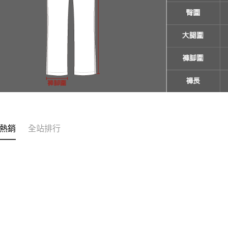
付客戶支
【注意事
１．透過由
交易，需
求債權轉
２．關於
https://aft
３．未成
「AFTE
任。
４．使用「
即時審查
結果請求
熱銷
全站排行
５．嚴禁
形，恩沛
動。