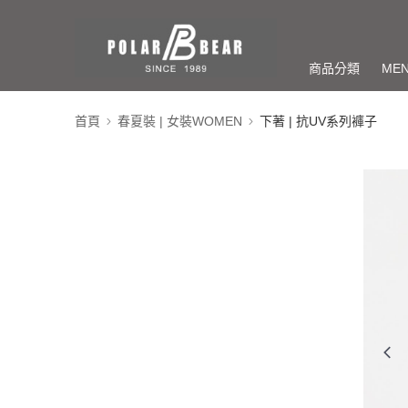
商品分類
ME
首頁
春夏裝 | 女裝WOMEN
下著 | 抗UV系列褲子