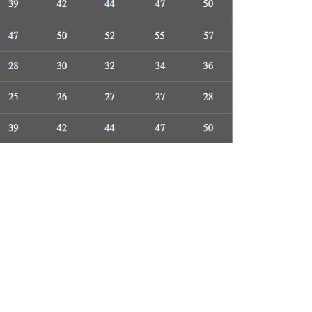
援中心」
https://netprotections.freshdesk.com/support/home
項】
恩沛科技股份有限公司提供之「AFTEE先享後付」服務完成之
依本服務之必要範圍內提供個人資料，並將交易相關給付款項請
讓予恩沛科技股份有限公司。
個人資料處理事宜，請瀏覽以下網址：
ee.tw/terms/#terms3
年的使用者請事先徵得法定代理人或監護人之同意方可使用
E先享後付」，若未經同意申辦者引起之損失，本公司不負相關責
AFTEE先享後付」時，將依據個別帳號之用戶狀況，依本公司
核予不同之上限額度；若仍有額度不足之情形，本公司將視審查
用戶進行身份認證。
一人註冊多個帳號或使用他人資訊註冊。若發現惡意使用之情
科技股份有限公司將有權停止該用戶之使用額度並採取法律行