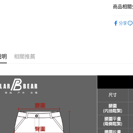
匯豐（
街口支付
商品相關分
聯邦商
元大商
悠遊付
春夏裝 | 
玉山商
分享
台新國
AFTEE先
台灣樂
相關說明
【關於「A
AFTEE
便利好安
運送方式
說明
相關推薦
１．簡單
２．便利
全家取貨
３．安心
每筆NT$6
【「AFT
7-11取貨
１．於結帳
付」結帳
每筆NT$6
２．訂單
３．收到繳
宅配
／ATM／
每筆NT$1
※ 請注意
絡購買商品
先享後付
新竹物流
※ 交易是
每筆NT$1
是否繳費成