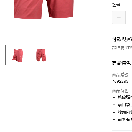
數量
付款與運
超取滿NT$
付款方式
商品特色
信用卡一
商品編號
7692293
信用卡分
商品特色
3 期 
格紋彈
合作金
前口袋
超商取貨
華南商
腰頭兩
LINE Pay
上海商
前側有
國泰世
Apple Pay
臺灣中