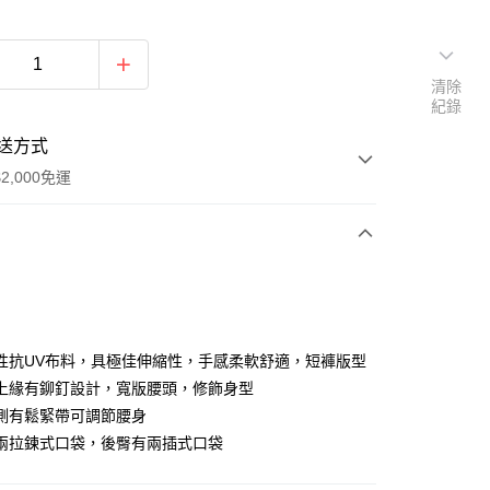
清除
紀錄
送方式
2,000免運
次付款
期付款
0 利率 每期
NT$290
21家銀行
性抗UV布料，具極佳伸縮性，手感柔軟舒適，短褲版型
庫商業銀行
第一商業銀行
上緣有鉚釘設計，寬版腰頭，修飾身型
付款
業銀行
彰化商業銀行
側有鬆緊帶可調節腰身
業儲蓄銀行
台北富邦商業銀行
兩拉鍊式口袋，後臀有兩插式口袋
華商業銀行
兆豐國際商業銀行
小企業銀行
台中商業銀行