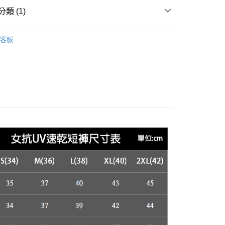
台灣）商業銀行
華泰商業銀行
類 (1)
業銀行
遠東國際商業銀行
業銀行
永豐商業銀行
女裝WOMEN
下著 | 抗UV系列褲子
業銀行
星展（台灣）商業銀行
客服
際商業銀行
中國信託商業銀行
享後付
天信用卡公司
FTEE先享後付」】
先享後付是「在收到商品之後才付款」的支付方式。 讓您購物簡單
心！
：不需註冊會員、不需綁卡、不需儲值。
：只要手機號碼，簡訊認證，即可結帳。
付款
：先確認商品／服務後，再付款。
0，滿NT$2,000(含以上)免運費
EE先享後付」結帳流程】
付款
方式選擇「AFTEE先享後付」後，將跳轉至「AFTEE先享後
頁面，進行簡訊認證並確認金額後，即可完成結帳。
0，滿NT$2,000(含以上)免運費
成立數日內，您將收到繳費通知簡訊。
費通知簡訊後14天內，點擊此簡訊中的連結，可透過四大超商
網路銀行／等多元方式進行付款，方視為交易完成。
00
：結帳手續完成當下不需立刻繳費，但若您需要取消訂單，請聯
的店家。未經商家同意取消之訂單仍視為有效，需透過AFTEE
繳納相關費用。
否成功請以「AFTEE先享後付 」之結帳頁面顯示為準，若有關於
00，滿NT$3,000(含以上)免運費
功／繳費後需取消欲退款等相關疑問，請聯繫「AFTEE先享後