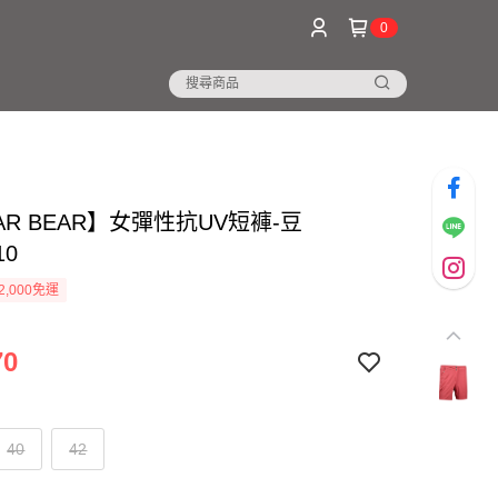
0
AR BEAR】女彈性抗UV短褲-豆
10
2,000免運
70
40
42