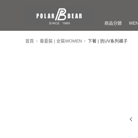
商品分類
ME
首頁
春夏裝 | 女裝WOMEN
下著 | 抗UV系列褲子