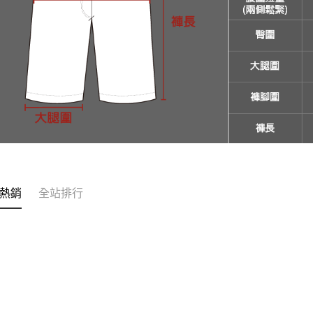
付客戶支
【注意事
１．透過由
交易，需
求債權轉
２．關於
https://aft
３．未成
「AFTE
任。
４．使用「
即時審查
結果請求
５．嚴禁
熱銷
全站排行
形，恩沛
動。