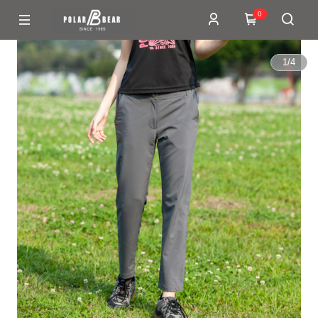
0
1
/
4