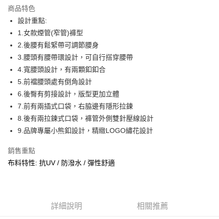
商品特色
合作金庫商業銀行
第一商業銀行
超商取貨付款
設計重點:
華南商業銀行
彰化商業銀行
1.女款煙管(窄管)褲型
LINE Pay
上海商業儲蓄銀行
台北富邦商業銀行
國泰世華商業銀行
兆豐國際商業銀行
2.後腰有鬆緊帶可調節腰身
Apple Pay
臺灣中小企業銀行
台中商業銀行
3.腰頭有腰帶環設計，可自行搭穿腰帶
匯豐（台灣）商業銀行
華泰商業銀行
4.寬腰頭設計，有兩顆釦釦合
街口支付
聯邦商業銀行
遠東國際商業銀行
5.前襠腰頭處有倒角設計
元大商業銀行
永豐商業銀行
悠遊付
6.後臀有剪接設計，版型更加立體
玉山商業銀行
星展（台灣）商業銀行
7.前有兩插式口袋，右脇邊有隱形拉鍊
台新國際商業銀行
中國信託商業銀行
AFTEE先享後付
台灣樂天信用卡公司
8.後有兩拉鍊式口袋，褲管外側雙針壓線設計
相關說明
【關於「AFTEE先享後付」】
9.品牌專屬小熊釦設計，精緻LOGO繡花設計
AFTEE先享後付是「在收到商品之後才付款」的支付方式。 讓您購物簡單
運送方式
便利好安心！
銷售重點
１．簡單：不需註冊會員、不需綁卡、不需儲值。
全家取貨付款
布料特性: 抗UV / 防潑水 / 彈性舒適
２．便利：只要手機號碼，簡訊認證，即可結帳。
每筆NT$60，滿NT$2,000(含以上)免運費
３．安心：先確認商品／服務後，再付款。
7-11取貨付款
【「AFTEE先享後付」結帳流程】
１．於結帳方式選擇「AFTEE先享後付」後，將跳轉至「AFTEE先享後付」
每筆NT$60，滿NT$2,000(含以上)免運費
詳細說明
相關推薦
結帳頁面，進行簡訊認證並確認金額後，即可完成結帳。
２．訂單成立數日內，您將收到繳費通知簡訊。