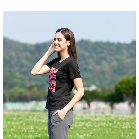
宅配
３．收到繳費通知簡訊後14天內，點擊此簡訊中的連結，可透過四大超商／
每筆NT$100
ATM／網路銀行／等多元方式進行付款，方視為交易完成。
※ 請注意：結帳手續完成當下不需立刻繳費，但若您需要取消訂單，請聯絡
新竹物流
購買商品的店家。未經商家同意取消之訂單仍視為有效，需透過AFTEE先享
後付繳納相關費用。
每筆NT$100，滿NT$3,000(含以上)免運費
※ 交易是否成功請以「AFTEE先享後付 」之結帳頁面顯示為準，若有關於
是否繳費成功／繳費後需取消欲退款等相關疑問，請聯繫「AFTEE先享後付
客戶支援中心」
https://netprotections.freshdesk.com/support/home
【注意事項】
１．透過由恩沛科技股份有限公司提供之「AFTEE先享後付」服務完成之交
易，需依本服務之必要範圍內提供個人資料，並將交易相關給付款項請求債
權轉讓予恩沛科技股份有限公司。
２．關於個人資料處理事宜，請瀏覽以下網址：
https://aftee.tw/terms/#terms3
３．未成年的使用者請事先徵得法定代理人或監護人之同意方可使用
「AFTEE先享後付」，若未經同意申辦者引起之損失，本公司不負相關責
任。
４．使用「AFTEE先享後付」時，將依據個別帳號之用戶狀況，依本公司即
時審查核予不同之上限額度；若仍有額度不足之情形，本公司將視審查結果
請求用戶進行身份認證。
５．嚴禁一人註冊多個帳號或使用他人資訊註冊。若發現惡意使用之情形，
恩沛科技股份有限公司將有權停止該用戶之使用額度並採取法律行動。