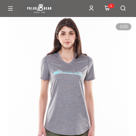
0
1
/
10