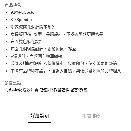
商品特色
合作金庫商業銀行
第一商業銀行
超商取貨付款
92%Polyester
華南商業銀行
彰化商業銀行
8%Spandex
LINE Pay
上海商業儲蓄銀行
台北富邦商業銀行
國泰世華商業銀行
兆豐國際商業銀行
瞬乾涼爽孔洞針織布系列
Apple Pay
臺灣中小企業銀行
台中商業銀行
女長版印花T款型，長版設計，下擺圓弧狀更顯修長
匯豐（台灣）商業銀行
華泰商業銀行
布面雙色麻花設計
街口支付
聯邦商業銀行
遠東國際商業銀行
布面孔洞組織設計，更加透氣、輕盈
元大商業銀行
永豐商業銀行
悠遊付
V領設計，內領圍有壓車織帶
玉山商業銀行
星展（台灣）商業銀行
肩部及袖襱採四針六線倂縫車，包覆縫份，使穿著更加舒適
台新國際商業銀行
中國信託商業銀行
AFTEE先享後付
台灣樂天信用卡公司
前胸有品牌印花設計，強調大自然，與環保愛地球的品牌理念
相關說明
【關於「AFTEE先享後付」】
銷售重點
AFTEE先享後付是「在收到商品之後才付款」的支付方式。 讓您購物簡單
運送方式
便利好安心！
布料特性:瞬乾涼爽/吸濕排汗/微彈性/輕盈透氣
１．簡單：不需註冊會員、不需綁卡、不需儲值。
全家取貨付款
２．便利：只要手機號碼，簡訊認證，即可結帳。
每筆NT$60，滿NT$2,000(含以上)免運費
３．安心：先確認商品／服務後，再付款。
7-11取貨付款
【「AFTEE先享後付」結帳流程】
詳細說明
相關推薦
１．於結帳方式選擇「AFTEE先享後付」後，將跳轉至「AFTEE先享後付」
每筆NT$60，滿NT$2,000(含以上)免運費
結帳頁面，進行簡訊認證並確認金額後，即可完成結帳。
２．訂單成立數日內，您將收到繳費通知簡訊。