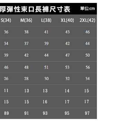
援中心」
https://netprotections.freshdesk.com/support/home
項】
恩沛科技股份有限公司提供之「AFTEE先享後付」服務完成之
依本服務之必要範圍內提供個人資料，並將交易相關給付款項請
讓予恩沛科技股份有限公司。
個人資料處理事宜，請瀏覽以下網址：
ee.tw/terms/#terms3
年的使用者請事先徵得法定代理人或監護人之同意方可使用
E先享後付」，若未經同意申辦者引起之損失，本公司不負相關責
AFTEE先享後付」時，將依據個別帳號之用戶狀況，依本公司
核予不同之上限額度；若仍有額度不足之情形，本公司將視審查
用戶進行身份認證。
一人註冊多個帳號或使用他人資訊註冊。若發現惡意使用之情
科技股份有限公司將有權停止該用戶之使用額度並採取法律行