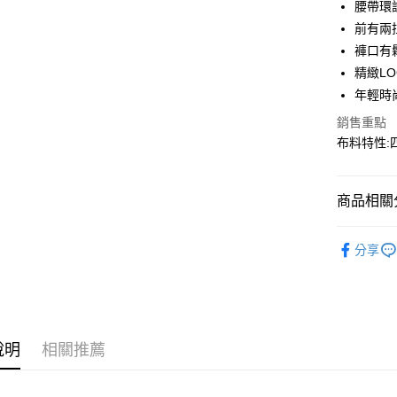
腰帶環
匯豐（
街口支付
聯邦商
前有兩
元大商
悠遊付
褲口有
玉山商
精緻L
台新國
AFTEE先
年輕時
台灣樂
相關說明
銷售重點
【關於「A
AFTEE
布料特性:
便利好安
運送方式
１．簡單
２．便利
全家取貨
商品相關分
３．安心
每筆NT$6
【「AFT
秋冬裝 | 
7-11取貨
１．於結帳
分享
付」結帳
每筆NT$6
２．訂單
３．收到繳
宅配
／ATM／
每筆NT$1
※ 請注意
絡購買商品
說明
相關推薦
先享後付
新竹物流
※ 交易是
每筆NT$1
是否繳費成