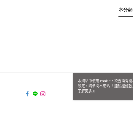
本分類
本網站中使用 cookie，欲查詢有關
設定，請參閱本網站「
隱私權條款
使用 cookie。
了解更多 >
TW-MWG1-61-221 Web2.0 Defa
© 2026 by 恒茂實業有限公司