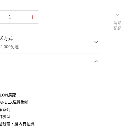
清除
紀錄
送方式
2,000免運
次付款
期付款
0 利率 每期
NT$530
21家銀行
YLON尼龍
庫商業銀行
第一商業銀行
PANDEX彈性纖維
付款
業銀行
彰化商業銀行
布系列
業儲蓄銀行
台北富邦商業銀行
口褲型
華商業銀行
兆豐國際商業銀行
鬆緊帶，腰內有抽繩
小企業銀行
台中商業銀行