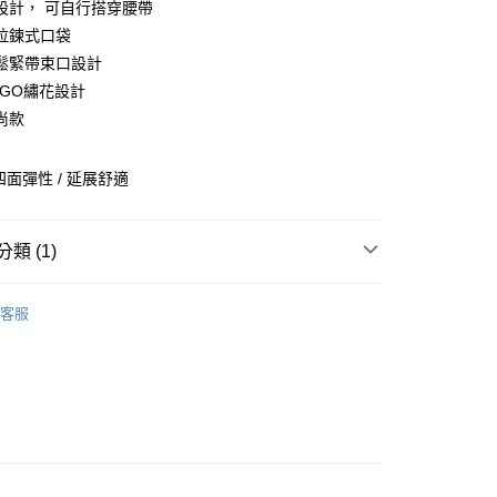
設計， 可自行搭穿腰帶
台灣）商業銀行
華泰商業銀行
業銀行
遠東國際商業銀行
拉鍊式口袋
業銀行
永豐商業銀行
鬆緊帶束口設計
業銀行
星展（台灣）商業銀行
OGO繡花設計
際商業銀行
中國信託商業銀行
享後付
尚款
天信用卡公司
FTEE先享後付」】
先享後付是「在收到商品之後才付款」的支付方式。 讓您購物簡單
四面彈性 / 延展舒適
心！
：不需註冊會員、不需綁卡、不需儲值。
：只要手機號碼，簡訊認證，即可結帳。
付款
類 (1)
：先確認商品／服務後，再付款。
0，滿NT$2,000(含以上)免運費
EE先享後付」結帳流程】
女裝WOMEN
下著 | 保暖褲子
付款
方式選擇「AFTEE先享後付」後，將跳轉至「AFTEE先享後
客服
頁面，進行簡訊認證並確認金額後，即可完成結帳。
0，滿NT$2,000(含以上)免運費
成立數日內，您將收到繳費通知簡訊。
費通知簡訊後14天內，點擊此簡訊中的連結，可透過四大超商
網路銀行／等多元方式進行付款，方視為交易完成。
00
：結帳手續完成當下不需立刻繳費，但若您需要取消訂單，請聯
的店家。未經商家同意取消之訂單仍視為有效，需透過AFTEE
繳納相關費用。
否成功請以「AFTEE先享後付 」之結帳頁面顯示為準，若有關於
00，滿NT$3,000(含以上)免運費
功／繳費後需取消欲退款等相關疑問，請聯繫「AFTEE先享後