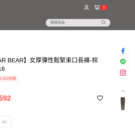
0
AR BEAR】女厚彈性鬆緊束口長褲-棕
16
2,000免運
592
42