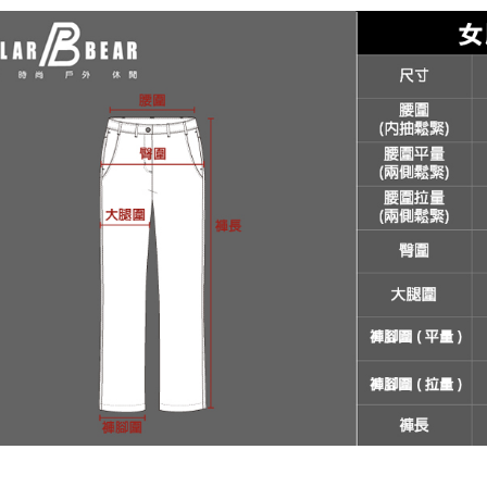
付客戶支
【注意事
１．透過由
交易，需
求債權轉
２．關於
https://aft
３．未成
「AFTE
任。
４．使用「
即時審查
結果請求
５．嚴禁
形，恩沛
動。