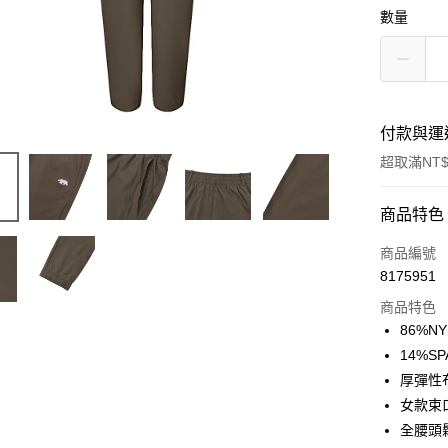
數量
付款與運
超取滿NT$
付款方式
商品特色
信用卡一
商品編號
8175951
信用卡分
商品特色
3 期 
86%N
合作金
14%S
超商取貨
華南商
厚彈性
LINE Pay
上海商
女款束
國泰世
全腰頭
Apple Pay
臺灣中