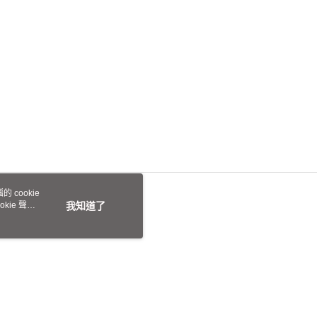
 cookie
kie 聲明
我知道了
本站最佳瀏覽環境請使用 Google Chrome、Firefox 或 Edge 以上版本