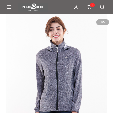
0
1
/
5