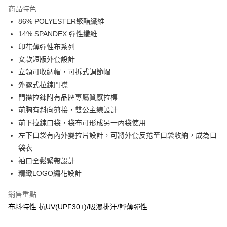
商品特色
合作金庫商業銀行
第一商業銀行
超商取貨付款
86% POLYESTER聚酯纖維
華南商業銀行
彰化商業銀行
14% SPANDEX 彈性纖維
LINE Pay
上海商業儲蓄銀行
台北富邦商業銀行
國泰世華商業銀行
兆豐國際商業銀行
印花薄彈性布系列
Apple Pay
臺灣中小企業銀行
台中商業銀行
女款短版外套設計
匯豐（台灣）商業銀行
華泰商業銀行
立領可收納帽，可拆式調節帽
街口支付
聯邦商業銀行
遠東國際商業銀行
外露式拉鍊門襟
元大商業銀行
永豐商業銀行
悠遊付
門襟拉鍊附有品牌專屬質感拉標
玉山商業銀行
星展（台灣）商業銀行
前胸有斜向剪接，雙公主線設計
台新國際商業銀行
中國信託商業銀行
AFTEE先享後付
台灣樂天信用卡公司
前下拉鍊口袋，袋布可形成另一內袋使用
相關說明
【關於「AFTEE先享後付」】
左下口袋有內外雙拉片設計，可將外套反捲至口袋收納，成為口
AFTEE先享後付是「在收到商品之後才付款」的支付方式。 讓您購物簡單
運送方式
袋衣
便利好安心！
袖口全鬆緊帶設計
１．簡單：不需註冊會員、不需綁卡、不需儲值。
全家取貨付款
２．便利：只要手機號碼，簡訊認證，即可結帳。
精緻LOGO繡花設計
每筆NT$60，滿NT$2,000(含以上)免運費
３．安心：先確認商品／服務後，再付款。
銷售重點
7-11取貨付款
【「AFTEE先享後付」結帳流程】
布料特性:抗UV(UPF30+)/吸濕排汗/輕薄彈性
１．於結帳方式選擇「AFTEE先享後付」後，將跳轉至「AFTEE先享後付」
每筆NT$60，滿NT$2,000(含以上)免運費
結帳頁面，進行簡訊認證並確認金額後，即可完成結帳。
２．訂單成立數日內，您將收到繳費通知簡訊。