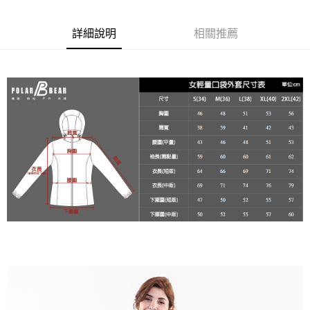
宅配
３．收到繳費通知簡訊後14天內，點擊此簡訊中的連結，可透過四大超商／
每筆NT$100
ATM／網路銀行／等多元方式進行付款，方視為交易完成。
詳細說明
相關推薦
※ 請注意：結帳手續完成當下不需立刻繳費，但若您需要取消訂單，請聯絡
新竹物流
購買商品的店家。未經商家同意取消之訂單仍視為有效，需透過AFTEE先享
後付繳納相關費用。
每筆NT$100，滿NT$3,000(含以上)免運費
※ 交易是否成功請以「AFTEE先享後付 」之結帳頁面顯示為準，若有關於
是否繳費成功／繳費後需取消欲退款等相關疑問，請聯繫「AFTEE先享後付
客戶支援中心」
https://netprotections.freshdesk.com/support/home
【注意事項】
１．透過由恩沛科技股份有限公司提供之「AFTEE先享後付」服務完成之交
易，需依本服務之必要範圍內提供個人資料，並將交易相關給付款項請求債
權轉讓予恩沛科技股份有限公司。
２．關於個人資料處理事宜，請瀏覽以下網址：
https://aftee.tw/terms/#terms3
３．未成年的使用者請事先徵得法定代理人或監護人之同意方可使用
「AFTEE先享後付」，若未經同意申辦者引起之損失，本公司不負相關責
任。
４．使用「AFTEE先享後付」時，將依據個別帳號之用戶狀況，依本公司即
時審查核予不同之上限額度；若仍有額度不足之情形，本公司將視審查結果
請求用戶進行身份認證。
５．嚴禁一人註冊多個帳號或使用他人資訊註冊。若發現惡意使用之情形，
恩沛科技股份有限公司將有權停止該用戶之使用額度並採取法律行動。