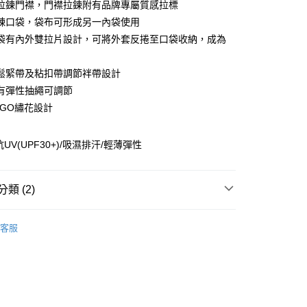
拉鍊門襟，門襟拉鍊附有品牌專屬質感拉標
台灣）商業銀行
華泰商業銀行
業銀行
遠東國際商業銀行
鍊口袋，袋布可形成另一內袋使用
業銀行
永豐商業銀行
袋有內外雙拉片設計，可將外套反捲至口袋收納，成為
業銀行
星展（台灣）商業銀行
際商業銀行
中國信託商業銀行
享後付
鬆緊帶及粘扣帶調節袢帶設計
天信用卡公司
有彈性抽繩可調節
FTEE先享後付」】
先享後付是「在收到商品之後才付款」的支付方式。 讓您購物簡單
OGO繡花設計
心！
：不需註冊會員、不需綁卡、不需儲值。
：只要手機號碼，簡訊認證，即可結帳。
UV(UPF30+)/吸濕排汗/輕薄彈性
付款
：先確認商品／服務後，再付款。
0，滿NT$2,000(含以上)免運費
EE先享後付」結帳流程】
類 (2)
付款
方式選擇「AFTEE先享後付」後，將跳轉至「AFTEE先享後
頁面，進行簡訊認證並確認金額後，即可完成結帳。
0，滿NT$2,000(含以上)免運費
男裝MEN
外套 | 抗UV輕薄系列
成立數日內，您將收到繳費通知簡訊。
客服
費通知簡訊後14天內，點擊此簡訊中的連結，可透過四大超商
外線_抗UV防曬外套系列
網路銀行／等多元方式進行付款，方視為交易完成。
00
：結帳手續完成當下不需立刻繳費，但若您需要取消訂單，請聯
的店家。未經商家同意取消之訂單仍視為有效，需透過AFTEE
繳納相關費用。
否成功請以「AFTEE先享後付 」之結帳頁面顯示為準，若有關於
00，滿NT$3,000(含以上)免運費
功／繳費後需取消欲退款等相關疑問，請聯繫「AFTEE先享後