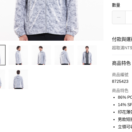
數量
付款與運
超取滿NT$
付款方式
商品特色
信用卡一
商品編號
8725423
信用卡分
商品特色
3 期 
86% 
合作金
14% 
超商取貨
華南商
印花薄
LINE Pay
上海商
男款短
國泰世
立領可
Apple Pay
臺灣中