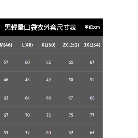
援中心」
https://netprotections.freshdesk.com/support/home
項】
恩沛科技股份有限公司提供之「AFTEE先享後付」服務完成之
依本服務之必要範圍內提供個人資料，並將交易相關給付款項請
讓予恩沛科技股份有限公司。
個人資料處理事宜，請瀏覽以下網址：
ee.tw/terms/#terms3
年的使用者請事先徵得法定代理人或監護人之同意方可使用
E先享後付」，若未經同意申辦者引起之損失，本公司不負相關責
AFTEE先享後付」時，將依據個別帳號之用戶狀況，依本公司
核予不同之上限額度；若仍有額度不足之情形，本公司將視審查
用戶進行身份認證。
一人註冊多個帳號或使用他人資訊註冊。若發現惡意使用之情
科技股份有限公司將有權停止該用戶之使用額度並採取法律行