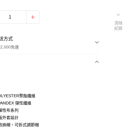
清除
紀錄
送方式
2,000免運
次付款
期付款
0 利率 每期
NT$1,162
21家銀行
POLYESTER聚酯纖維
庫商業銀行
第一商業銀行
SPANDEX 彈性纖維
付款
業銀行
彰化商業銀行
彈性布系列
業儲蓄銀行
台北富邦商業銀行
版外套設計
華商業銀行
兆豐國際商業銀行
收納帽，可拆式調節帽
小企業銀行
台中商業銀行