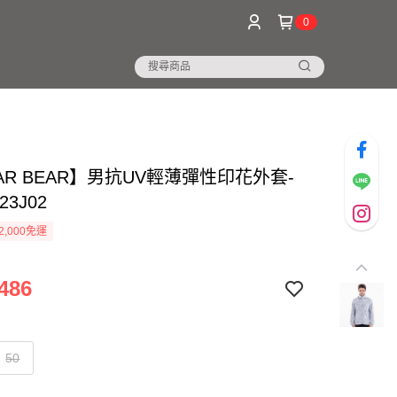
0
AR BEAR】男抗UV輕薄彈性印花外套-
3J02
2,000免運
486
50