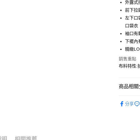
外露式
匯豐（
街口支付
聯邦商
前下拉
元大商
悠遊付
左下口
玉山商
口袋衣
台新國
AFTEE先
袖口有
台灣樂
相關說明
下襬內
【關於「A
AFTEE
精緻L
便利好安
運送方式
銷售重點
１．簡單
２．便利
布料特性:抗
全家取貨
３．安心
每筆NT$6
【「AFT
商品相關分
7-11取貨
１．於結帳
付」結帳
每筆NT$6
春夏裝 | 
２．訂單
分享
３．收到繳
宅配
🔆阻絕紫
／ATM／
每筆NT$1
※ 請注意
絡購買商品
先享後付
新竹物流
※ 交易是
每筆NT$1
說明
相關推薦
是否繳費成