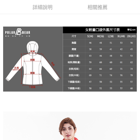
宅配
３．收到繳費通知簡訊後14天內，點擊此簡訊中的連結，可透過四大超商／
詳細說明
相關推薦
每筆NT$100
ATM／網路銀行／等多元方式進行付款，方視為交易完成。
※ 請注意：結帳手續完成當下不需立刻繳費，但若您需要取消訂單，請聯絡
新竹物流
購買商品的店家。未經商家同意取消之訂單仍視為有效，需透過AFTEE先享
後付繳納相關費用。
每筆NT$100，滿NT$3,000(含以上)免運費
※ 交易是否成功請以「AFTEE先享後付 」之結帳頁面顯示為準，若有關於
是否繳費成功／繳費後需取消欲退款等相關疑問，請聯繫「AFTEE先享後付
客戶支援中心」
https://netprotections.freshdesk.com/support/home
【注意事項】
１．透過由恩沛科技股份有限公司提供之「AFTEE先享後付」服務完成之交
易，需依本服務之必要範圍內提供個人資料，並將交易相關給付款項請求債
權轉讓予恩沛科技股份有限公司。
２．關於個人資料處理事宜，請瀏覽以下網址：
https://aftee.tw/terms/#terms3
３．未成年的使用者請事先徵得法定代理人或監護人之同意方可使用
「AFTEE先享後付」，若未經同意申辦者引起之損失，本公司不負相關責
任。
４．使用「AFTEE先享後付」時，將依據個別帳號之用戶狀況，依本公司即
時審查核予不同之上限額度；若仍有額度不足之情形，本公司將視審查結果
請求用戶進行身份認證。
５．嚴禁一人註冊多個帳號或使用他人資訊註冊。若發現惡意使用之情形，
恩沛科技股份有限公司將有權停止該用戶之使用額度並採取法律行動。