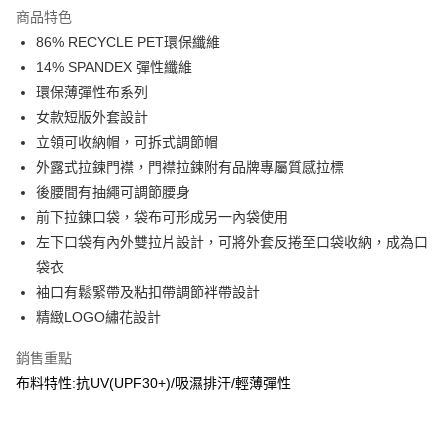
商品特色
合作金庫商業銀行
第一商業銀行
超商取貨付款
86% RECYCLE PET環保纖維
華南商業銀行
彰化商業銀行
14% SPANDEX 彈性纖維
LINE Pay
上海商業儲蓄銀行
台北富邦商業銀行
國泰世華商業銀行
兆豐國際商業銀行
環保薄彈性布系列
Apple Pay
臺灣中小企業銀行
台中商業銀行
女款短版外套設計
匯豐（台灣）商業銀行
華泰商業銀行
立領可收納帽，可拆式調節帽
街口支付
聯邦商業銀行
遠東國際商業銀行
外露式拉鍊門襟，門襟拉鍊附有品牌專屬質感拉標
元大商業銀行
永豐商業銀行
悠遊付
後腰間有抽繩可調節腰身
玉山商業銀行
星展（台灣）商業銀行
前下拉鍊口袋，袋布可形成另一內袋使用
台新國際商業銀行
中國信託商業銀行
AFTEE先享後付
台灣樂天信用卡公司
左下口袋有內外雙拉片設計，可將外套反捲至口袋收納，成為口
相關說明
【關於「AFTEE先享後付」】
袋衣
AFTEE先享後付是「在收到商品之後才付款」的支付方式。 讓您購物簡單
運送方式
袖口有鬆緊帶及粘扣帶調節袢帶設計
便利好安心！
精緻LOGO繡花設計
１．簡單：不需註冊會員、不需綁卡、不需儲值。
全家取貨付款
２．便利：只要手機號碼，簡訊認證，即可結帳。
每筆NT$60，滿NT$2,000(含以上)免運費
３．安心：先確認商品／服務後，再付款。
銷售重點
布料特性:抗UV(UPF30+)/吸濕排汗/輕薄彈性
7-11取貨付款
【「AFTEE先享後付」結帳流程】
１．於結帳方式選擇「AFTEE先享後付」後，將跳轉至「AFTEE先享後付」
每筆NT$60，滿NT$2,000(含以上)免運費
結帳頁面，進行簡訊認證並確認金額後，即可完成結帳。
２．訂單成立數日內，您將收到繳費通知簡訊。