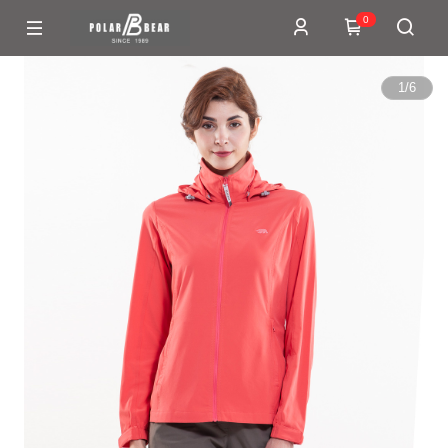
0
1
/
6