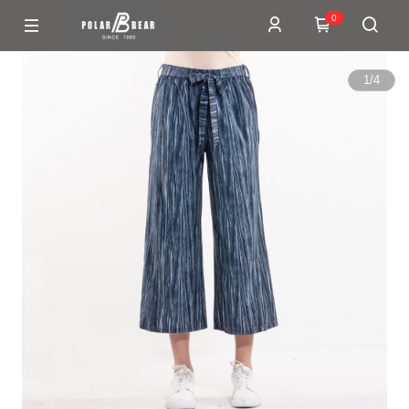
0
1
/
4