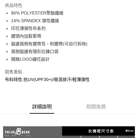
商品特色
合作金庫商業銀行
第一商業銀行
超商取貨付款
86% POLYESTER聚酯纖維
華南商業銀行
彰化商業銀行
14% SPANDEX 彈性纖維
LINE Pay
上海商業儲蓄銀行
台北富邦商業銀行
國泰世華商業銀行
兆豐國際商業銀行
印花薄彈性布系列
Apple Pay
臺灣中小企業銀行
台中商業銀行
腰頭內加鬆緊帶
匯豐（台灣）商業銀行
華泰商業銀行
脇邊兩側有腰帶耳，附腰帶(可自行拆除)
街口支付
聯邦商業銀行
遠東國際商業銀行
兩側脇邊有隱形拉鍊口袋
元大商業銀行
永豐商業銀行
悠遊付
精緻LOGO繡花設計
玉山商業銀行
星展（台灣）商業銀行
台新國際商業銀行
中國信託商業銀行
AFTEE先享後付
銷售重點
台灣樂天信用卡公司
相關說明
布料特性:抗UV(UPF30+)/吸濕排汗/輕薄彈性
【關於「AFTEE先享後付」】
AFTEE先享後付是「在收到商品之後才付款」的支付方式。 讓您購物簡單
運送方式
便利好安心！
１．簡單：不需註冊會員、不需綁卡、不需儲值。
全家取貨付款
２．便利：只要手機號碼，簡訊認證，即可結帳。
詳細說明
相關推薦
每筆NT$60，滿NT$2,000(含以上)免運費
３．安心：先確認商品／服務後，再付款。
7-11取貨付款
【「AFTEE先享後付」結帳流程】
１．於結帳方式選擇「AFTEE先享後付」後，將跳轉至「AFTEE先享後付」
每筆NT$60，滿NT$2,000(含以上)免運費
結帳頁面，進行簡訊認證並確認金額後，即可完成結帳。
２．訂單成立數日內，您將收到繳費通知簡訊。