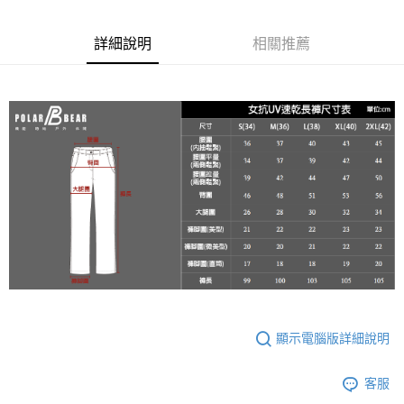
宅配
３．收到繳費通知簡訊後14天內，點擊此簡訊中的連結，可透過四大超商／
每筆NT$100
ATM／網路銀行／等多元方式進行付款，方視為交易完成。
詳細說明
相關推薦
※ 請注意：結帳手續完成當下不需立刻繳費，但若您需要取消訂單，請聯絡
新竹物流
購買商品的店家。未經商家同意取消之訂單仍視為有效，需透過AFTEE先享
後付繳納相關費用。
每筆NT$100，滿NT$3,000(含以上)免運費
※ 交易是否成功請以「AFTEE先享後付 」之結帳頁面顯示為準，若有關於
是否繳費成功／繳費後需取消欲退款等相關疑問，請聯繫「AFTEE先享後付
客戶支援中心」
https://netprotections.freshdesk.com/support/home
【注意事項】
１．透過由恩沛科技股份有限公司提供之「AFTEE先享後付」服務完成之交
易，需依本服務之必要範圍內提供個人資料，並將交易相關給付款項請求債
權轉讓予恩沛科技股份有限公司。
２．關於個人資料處理事宜，請瀏覽以下網址：
https://aftee.tw/terms/#terms3
３．未成年的使用者請事先徵得法定代理人或監護人之同意方可使用
「AFTEE先享後付」，若未經同意申辦者引起之損失，本公司不負相關責
任。
４．使用「AFTEE先享後付」時，將依據個別帳號之用戶狀況，依本公司即
時審查核予不同之上限額度；若仍有額度不足之情形，本公司將視審查結果
顯示電腦版詳細說明
請求用戶進行身份認證。
５．嚴禁一人註冊多個帳號或使用他人資訊註冊。若發現惡意使用之情形，
恩沛科技股份有限公司將有權停止該用戶之使用額度並採取法律行動。
客服