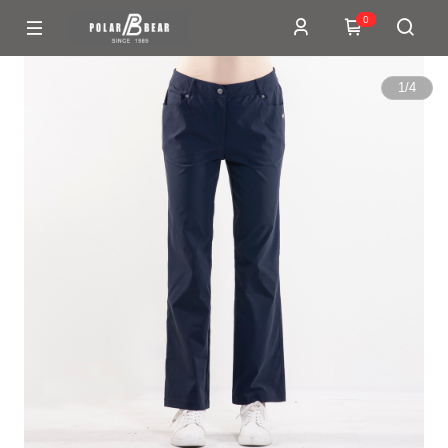
0
1
/
4