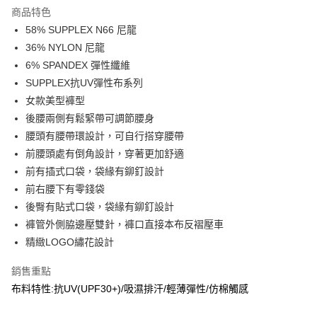
商品特色
合作金庫商業銀行
第一商業銀行
超商取貨付款
58% SUPPLEX N66 尼龍
華南商業銀行
彰化商業銀行
36% NYLON 尼龍
LINE Pay
上海商業儲蓄銀行
台北富邦商業銀行
國泰世華商業銀行
兆豐國際商業銀行
6% SPANDEX 彈性纖維
Apple Pay
臺灣中小企業銀行
台中商業銀行
SUPPLEX抗UV彈性布系列
匯豐（台灣）商業銀行
華泰商業銀行
女款美型褲型
街口支付
聯邦商業銀行
遠東國際商業銀行
後腰兩側有鬆緊帶可調節腰身
元大商業銀行
永豐商業銀行
悠遊付
腰頭有腰帶環設計，可自行搭穿腰帶
玉山商業銀行
星展（台灣）商業銀行
前腰頭處有倒角設計，穿著更加舒適
台新國際商業銀行
中國信託商業銀行
AFTEE先享後付
台灣樂天信用卡公司
前有插式口袋，袋緣有鉚釘設計
相關說明
【關於「AFTEE先享後付」】
前右腰下有零錢袋
AFTEE先享後付是「在收到商品之後才付款」的支付方式。 讓您購物簡單
運送方式
後臀有貼式口袋，袋緣有鉚釘設計
便利好安心！
褲管外側脇邊壓雙針，褲口直接本布反褶壓車
１．簡單：不需註冊會員、不需綁卡、不需儲值。
全家取貨付款
２．便利：只要手機號碼，簡訊認證，即可結帳。
精緻LOGO繡花設計
每筆NT$60，滿NT$2,000(含以上)免運費
３．安心：先確認商品／服務後，再付款。
銷售重點
7-11取貨付款
【「AFTEE先享後付」結帳流程】
布料特性:抗UV(UPF30+)/吸濕排汗/輕薄彈性/仿棉觸感
１．於結帳方式選擇「AFTEE先享後付」後，將跳轉至「AFTEE先享後付」
每筆NT$60，滿NT$2,000(含以上)免運費
結帳頁面，進行簡訊認證並確認金額後，即可完成結帳。
２．訂單成立數日內，您將收到繳費通知簡訊。