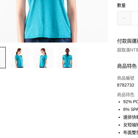
數量
付款與運
超取滿NT$
付款方式
商品特色
信用卡一
商品編號
8782732
信用卡分
商品特色
3 期 
92% 
合作金
8% S
超商取貨
華南商
速排快
LINE Pay
上海商
女短袖
國泰世
布面雙
Apple Pay
臺灣中