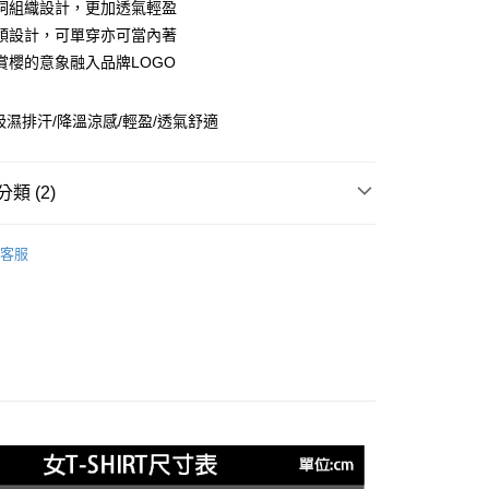
洞組織設計，更加透氣輕盈
台灣）商業銀行
華泰商業銀行
業銀行
遠東國際商業銀行
領設計，可單穿亦可當內著
業銀行
永豐商業銀行
賞櫻的意象融入品牌LOGO
業銀行
星展（台灣）商業銀行
際商業銀行
中國信託商業銀行
享後付
吸濕排汗/降溫涼感/輕盈/透氣舒適
天信用卡公司
FTEE先享後付」】
先享後付是「在收到商品之後才付款」的支付方式。 讓您購物簡單
心！
類 (2)
：不需註冊會員、不需綁卡、不需儲值。
：只要手機號碼，簡訊認證，即可結帳。
女裝WOMEN
上衣 | T-SHIRT
付款
：先確認商品／服務後，再付款。
客服
0，滿NT$2,000(含以上)免運費
體驗_瞬乾涼爽系列
EE先享後付」結帳流程】
付款
方式選擇「AFTEE先享後付」後，將跳轉至「AFTEE先享後
頁面，進行簡訊認證並確認金額後，即可完成結帳。
0，滿NT$2,000(含以上)免運費
成立數日內，您將收到繳費通知簡訊。
費通知簡訊後14天內，點擊此簡訊中的連結，可透過四大超商
網路銀行／等多元方式進行付款，方視為交易完成。
00
：結帳手續完成當下不需立刻繳費，但若您需要取消訂單，請聯
的店家。未經商家同意取消之訂單仍視為有效，需透過AFTEE
繳納相關費用。
否成功請以「AFTEE先享後付 」之結帳頁面顯示為準，若有關於
00，滿NT$3,000(含以上)免運費
功／繳費後需取消欲退款等相關疑問，請聯繫「AFTEE先享後