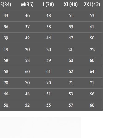
援中心」
https://netprotections.freshdesk.com/support/home
項】
恩沛科技股份有限公司提供之「AFTEE先享後付」服務完成之
依本服務之必要範圍內提供個人資料，並將交易相關給付款項請
讓予恩沛科技股份有限公司。
個人資料處理事宜，請瀏覽以下網址：
ee.tw/terms/#terms3
年的使用者請事先徵得法定代理人或監護人之同意方可使用
E先享後付」，若未經同意申辦者引起之損失，本公司不負相關責
AFTEE先享後付」時，將依據個別帳號之用戶狀況，依本公司
核予不同之上限額度；若仍有額度不足之情形，本公司將視審查
用戶進行身份認證。
一人註冊多個帳號或使用他人資訊註冊。若發現惡意使用之情
科技股份有限公司將有權停止該用戶之使用額度並採取法律行