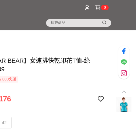
0
AR BEAR】女速排快乾印花T恤-綠
09
2,000免運
176
42