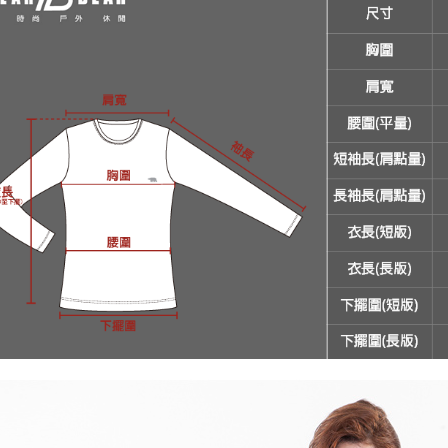
付客戶支
【注意事
１．透過由
交易，需
求債權轉
２．關於
https://aft
３．未成
「AFTE
任。
４．使用「
即時審查
結果請求
５．嚴禁
形，恩沛
動。