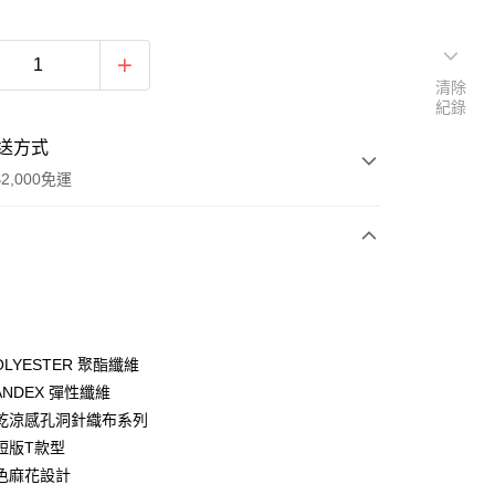
清除
紀錄
送方式
2,000免運
次付款
期付款
0 利率 每期
NT$392
21家銀行
POLYESTER 聚酯纖維
庫商業銀行
第一商業銀行
PANDEX 彈性纖維
付款
業銀行
彰化商業銀行
乾涼感孔洞針織布系列
業儲蓄銀行
台北富邦商業銀行
短版T款型
華商業銀行
兆豐國際商業銀行
色麻花設計
小企業銀行
台中商業銀行