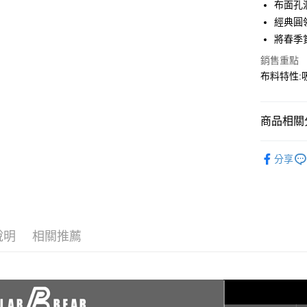
布面孔
匯豐（
街口支付
聯邦商
經典圓
元大商
悠遊付
將春季
玉山商
銷售重點
台新國
AFTEE先
布料特性:
台灣樂
相關說明
【關於「A
AFTEE
便利好安
商品相關分
運送方式
１．簡單
２．便利
春夏裝 | 
全家取貨
３．安心
分享
每筆NT$6
💨乾爽新
【「AFT
7-11取貨
１．於結帳
付」結帳
每筆NT$6
２．訂單
３．收到繳
說明
相關推薦
宅配
／ATM／
每筆NT$1
※ 請注意
絡購買商品
先享後付
新竹物流
※ 交易是
每筆NT$1
是否繳費成