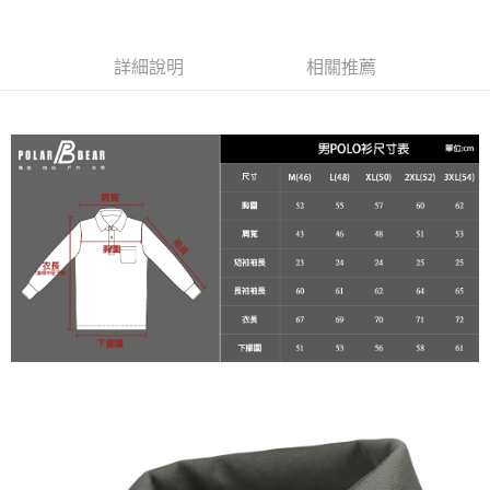
２．便利：只要手機號碼，簡訊認證，即可結帳。
每筆NT$60，滿NT$2,000(含以上)免運費
３．安心：先確認商品／服務後，再付款。
7-11取貨付款
【「AFTEE先享後付」結帳流程】
詳細說明
相關推薦
１．於結帳方式選擇「AFTEE先享後付」後，將跳轉至「AFTEE先享後付」
每筆NT$60，滿NT$2,000(含以上)免運費
結帳頁面，進行簡訊認證並確認金額後，即可完成結帳。
２．訂單成立數日內，您將收到繳費通知簡訊。
宅配
３．收到繳費通知簡訊後14天內，點擊此簡訊中的連結，可透過四大超商／
每筆NT$100
ATM／網路銀行／等多元方式進行付款，方視為交易完成。
※ 請注意：結帳手續完成當下不需立刻繳費，但若您需要取消訂單，請聯絡
新竹物流
購買商品的店家。未經商家同意取消之訂單仍視為有效，需透過AFTEE先享
後付繳納相關費用。
每筆NT$100，滿NT$3,000(含以上)免運費
※ 交易是否成功請以「AFTEE先享後付 」之結帳頁面顯示為準，若有關於
是否繳費成功／繳費後需取消欲退款等相關疑問，請聯繫「AFTEE先享後付
客戶支援中心」
https://netprotections.freshdesk.com/support/home
【注意事項】
１．透過由恩沛科技股份有限公司提供之「AFTEE先享後付」服務完成之交
易，需依本服務之必要範圍內提供個人資料，並將交易相關給付款項請求債
權轉讓予恩沛科技股份有限公司。
２．關於個人資料處理事宜，請瀏覽以下網址：
https://aftee.tw/terms/#terms3
３．未成年的使用者請事先徵得法定代理人或監護人之同意方可使用
「AFTEE先享後付」，若未經同意申辦者引起之損失，本公司不負相關責
任。