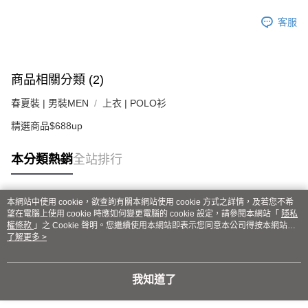
客服
商品相關分類 (2)
春夏裝 | 男裝MEN
上衣 | POLO衫
精選商品$688up
本分類熱銷
全站排行
本網站中使用 cookie，欲查詢有關本網站使用 cookie 方式之詳情，及若您不希
熱門標籤
望在電腦上使用 cookie 時應如何變更電腦的 cookie 設定，請參閱本網站「
隱私
權條款
」之 Cookie 聲明。您繼續使用本網站即表示您同意本公司得按本網站使
用條款之 Cookie 聲明使用 cookie。
了解更多 >
我知道了