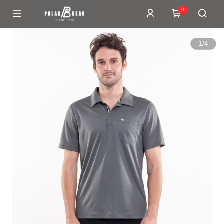
0
1
/
4