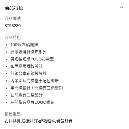
付款方式
商品特色
信用卡一次付款
商品編號
信用卡分期付款
8796230
3 期 0 利率 每期
NT$396
21家銀行
商品特色
合作金庫商業銀行
第一商業銀行
超商取貨付款
100% 聚酯纖維
華南商業銀行
彰化商業銀行
網眼吸排針織布系列
LINE Pay
上海商業儲蓄銀行
台北富邦商業銀行
國泰世華商業銀行
兆豐國際商業銀行
男短袖短版POLO衫款型
Apple Pay
臺灣中小企業銀行
台中商業銀行
布面鳥眼織紋設計
匯豐（台灣）商業銀行
華泰商業銀行
無領台本布領片設計
街口支付
聯邦商業銀行
遠東國際商業銀行
內領圍及門襟壓車配色織帶
元大商業銀行
永豐商業銀行
悠遊付
半門襟設計，門襟有三顆縫釦
玉山商業銀行
星展（台灣）商業銀行
左前胸有口袋設計
台新國際商業銀行
中國信託商業銀行
AFTEE先享後付
台灣樂天信用卡公司
左前胸有品牌LOGO繡花
相關說明
【關於「AFTEE先享後付」】
銷售重點
AFTEE先享後付是「在收到商品之後才付款」的支付方式。 讓您購物簡單
運送方式
便利好安心！
布料特性:吸濕排汗/輕盈彈性/透氣舒適
１．簡單：不需註冊會員、不需綁卡、不需儲值。
全家取貨付款