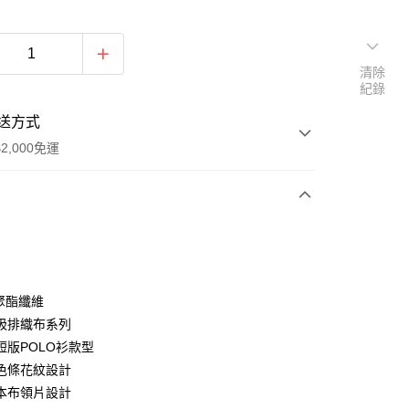
清除
紀錄
送方式
2,000免運
次付款
期付款
0 利率 每期
NT$438
21家銀行
 聚酯纖維
庫商業銀行
第一商業銀行
吸排織布系列
付款
業銀行
彰化商業銀行
短版POLO衫款型
業儲蓄銀行
台北富邦商業銀行
色條花紋設計
華商業銀行
兆豐國際商業銀行
本布領片設計
小企業銀行
台中商業銀行