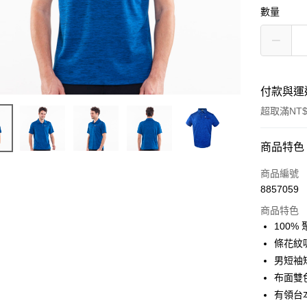
數量
付款與運
超取滿NT$
付款方式
商品特色
信用卡一
商品編號
8857059
信用卡分
商品特色
3 期 
100%
合作金
條花紋
超商取貨
華南商
男短袖
LINE Pay
上海商
布面雙
國泰世
有領台
Apple Pay
臺灣中