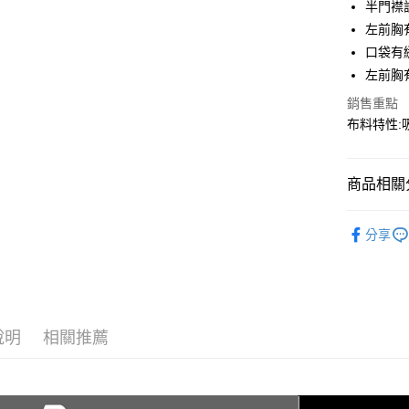
半門襟
匯豐（
街口支付
聯邦商
左前胸
元大商
悠遊付
口袋有
玉山商
左前胸
台新國
AFTEE先
銷售重點
台灣樂
相關說明
布料特性:
【關於「A
AFTEE
便利好安
運送方式
１．簡單
商品相關分
２．便利
全家取貨
３．安心
春夏裝 | 
每筆NT$6
分享
【「AFT
7-11取貨
１．於結帳
付」結帳
每筆NT$6
２．訂單
３．收到繳
宅配
／ATM／
說明
相關推薦
每筆NT$1
※ 請注意
絡購買商品
先享後付
新竹物流
※ 交易是
每筆NT$1
是否繳費成