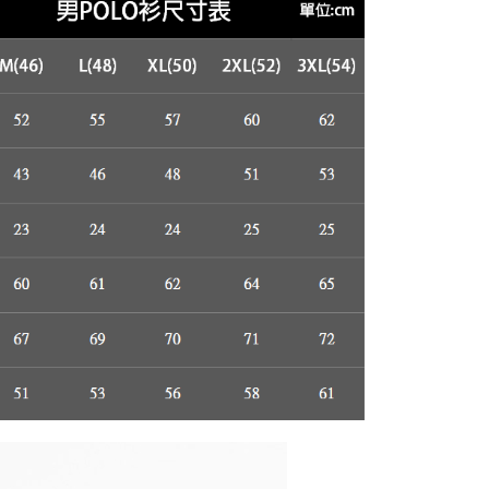
援中心」
https://netprotections.freshdesk.com/support/home
項】
恩沛科技股份有限公司提供之「AFTEE先享後付」服務完成之
依本服務之必要範圍內提供個人資料，並將交易相關給付款項請
讓予恩沛科技股份有限公司。
個人資料處理事宜，請瀏覽以下網址：
ee.tw/terms/#terms3
年的使用者請事先徵得法定代理人或監護人之同意方可使用
E先享後付」，若未經同意申辦者引起之損失，本公司不負相關責
AFTEE先享後付」時，將依據個別帳號之用戶狀況，依本公司
核予不同之上限額度；若仍有額度不足之情形，本公司將視審查
用戶進行身份認證。
一人註冊多個帳號或使用他人資訊註冊。若發現惡意使用之情
科技股份有限公司將有權停止該用戶之使用額度並採取法律行