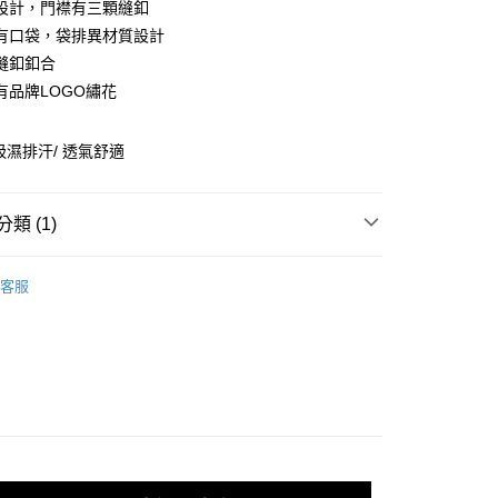
設計，門襟有三顆縫釦
台灣）商業銀行
華泰商業銀行
業銀行
遠東國際商業銀行
有口袋，袋排異材質設計
業銀行
永豐商業銀行
縫釦釦合
業銀行
星展（台灣）商業銀行
有品牌LOGO繡花
際商業銀行
中國信託商業銀行
享後付
天信用卡公司
吸濕排汗/ 透氣舒適
FTEE先享後付」】
先享後付是「在收到商品之後才付款」的支付方式。 讓您購物簡單
心！
：不需註冊會員、不需綁卡、不需儲值。
類 (1)
：只要手機號碼，簡訊認證，即可結帳。
付款
：先確認商品／服務後，再付款。
男裝MEN
上衣 | POLO衫
0，滿NT$2,000(含以上)免運費
客服
EE先享後付」結帳流程】
付款
方式選擇「AFTEE先享後付」後，將跳轉至「AFTEE先享後
頁面，進行簡訊認證並確認金額後，即可完成結帳。
0，滿NT$2,000(含以上)免運費
成立數日內，您將收到繳費通知簡訊。
費通知簡訊後14天內，點擊此簡訊中的連結，可透過四大超商
網路銀行／等多元方式進行付款，方視為交易完成。
00
：結帳手續完成當下不需立刻繳費，但若您需要取消訂單，請聯
的店家。未經商家同意取消之訂單仍視為有效，需透過AFTEE
繳納相關費用。
否成功請以「AFTEE先享後付 」之結帳頁面顯示為準，若有關於
00，滿NT$3,000(含以上)免運費
功／繳費後需取消欲退款等相關疑問，請聯繫「AFTEE先享後