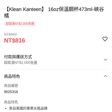
【Klean Kanteen】 16oz保溫鋼杯473ml-峽谷
橘
超取滿NT$2,000免運
NT$960
NT$816
付款與運送方式
超取滿NT$2,000免運
付款方式
商品特色
信用卡一次付款
商品編號
信用卡分期付款
9025316
3 期 0 利率 每期
NT$272
21家銀行
商品特色
合作金庫商業銀行
第一商業銀行
超商取貨付款
來自美國的專業水瓶品牌
華南商業銀行
彰化商業銀行