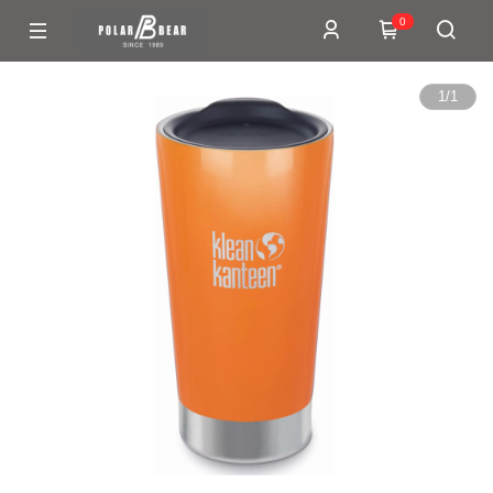
0
1
/
1