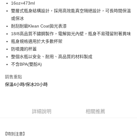
16oz=473ml
LINE Pay
上海商業儲蓄銀行
台北富邦商業銀行
國泰世華商業銀行
兆豐國際商業銀行
雙層式瓶身結構設計，採用高效能真空隔絕設計，可長時間保溫
Apple Pay
臺灣中小企業銀行
台中商業銀行
或保冰
匯豐（台灣）商業銀行
華泰商業銀行
耐刮耐磨Klean Coat拋光表漆
街口支付
聯邦商業銀行
遠東國際商業銀行
18/8高品質不鏽鋼製作，電解拋光內壁，瓶身不易殘留附著異味
元大商業銀行
永豐商業銀行
悠遊付
瓶身規格適用於大多數杯架
玉山商業銀行
星展（台灣）商業銀行
防噴濺的杯蓋
台新國際商業銀行
中國信託商業銀行
AFTEE先享後付
台灣樂天信用卡公司
整個水瓶以安全、耐用、高品質的材料製成
相關說明
【關於「AFTEE先享後付」】
不含BPA(雙酚A)
AFTEE先享後付是「在收到商品之後才付款」的支付方式。 讓您購物簡單
運送方式
便利好安心！
銷售重點
１．簡單：不需註冊會員、不需綁卡、不需儲值。
全家取貨付款
保溫4小時/保冰20小時
２．便利：只要手機號碼，簡訊認證，即可結帳。
每筆NT$60，滿NT$2,000(含以上)免運費
３．安心：先確認商品／服務後，再付款。
7-11取貨付款
【「AFTEE先享後付」結帳流程】
１．於結帳方式選擇「AFTEE先享後付」後，將跳轉至「AFTEE先享後付」
每筆NT$60，滿NT$2,000(含以上)免運費
詳細說明
相關推薦
結帳頁面，進行簡訊認證並確認金額後，即可完成結帳。
２．訂單成立數日內，您將收到繳費通知簡訊。
宅配
３．收到繳費通知簡訊後14天內，點擊此簡訊中的連結，可透過四大超商／
每筆NT$100
ATM／網路銀行／等多元方式進行付款，方視為交易完成。
【特別注意】
※ 請注意：結帳手續完成當下不需立刻繳費，但若您需要取消訂單，請聯絡