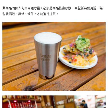
新竹物流
購買商品的店家。未經商家同意取消之訂單仍視為有效，需透過AFTEE先享
後付繳納相關費用。
此商品因個人衛生問題考量，必須將商品恢復原狀、且全新無使用過、無
每筆NT$100，滿NT$3,000(含以上)免運費
※ 交易是否成功請以「AFTEE先享後付 」之結帳頁面顯示為準，若有關於
包裝損毀、異常、缺件，才能進行退貨。
是否繳費成功／繳費後需取消欲退款等相關疑問，請聯繫「AFTEE先享後付
客戶支援中心」
https://netprotections.freshdesk.com/support/home
【注意事項】
１．透過由恩沛科技股份有限公司提供之「AFTEE先享後付」服務完成之交
易，需依本服務之必要範圍內提供個人資料，並將交易相關給付款項請求債
權轉讓予恩沛科技股份有限公司。
２．關於個人資料處理事宜，請瀏覽以下網址：
https://aftee.tw/terms/#terms3
３．未成年的使用者請事先徵得法定代理人或監護人之同意方可使用
「AFTEE先享後付」，若未經同意申辦者引起之損失，本公司不負相關責
任。
４．使用「AFTEE先享後付」時，將依據個別帳號之用戶狀況，依本公司即
時審查核予不同之上限額度；若仍有額度不足之情形，本公司將視審查結果
請求用戶進行身份認證。
５．嚴禁一人註冊多個帳號或使用他人資訊註冊。若發現惡意使用之情形，
恩沛科技股份有限公司將有權停止該用戶之使用額度並採取法律行動。