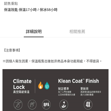
銷售重點
後付繳納相關費用。
每筆NT$100，滿NT$3,000(含以上)免運費
※ 交易是否成功請以「AFTEE先享後付 」之結帳頁面顯示為準，若有關於
保溫效能:保溫17小時 / 保冰58小時
是否繳費成功／繳費後需取消欲退款等相關疑問，請聯繫「AFTEE先享後付
客戶支援中心」
https://netprotections.freshdesk.com/support/home
【注意事項】
１．透過由恩沛科技股份有限公司提供之「AFTEE先享後付」服務完成之交
詳細說明
相關推薦
易，需依本服務之必要範圍內提供個人資料，並將交易相關給付款項請求債
權轉讓予恩沛科技股份有限公司。
２．關於個人資料處理事宜，請瀏覽以下網址：
https://aftee.tw/terms/#terms3
【注意事項】
３．未成年的使用者請事先徵得法定代理人或監護人之同意方可使用
「AFTEE先享後付」，若未經同意申辦者引起之損失，本公司不負相關責
※因個人衛生因素，保溫瓶售出後如非商品本身功能瑕疵，不得退貨。
任。
４．使用「AFTEE先享後付」時，將依據個別帳號之用戶狀況，依本公司即
時審查核予不同之上限額度；若仍有額度不足之情形，本公司將視審查結果
請求用戶進行身份認證。
５．嚴禁一人註冊多個帳號或使用他人資訊註冊。若發現惡意使用之情形，
恩沛科技股份有限公司將有權停止該用戶之使用額度並採取法律行動。