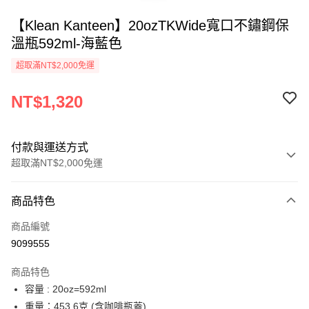
【Klean Kanteen】20ozTKWide寬口不鏽鋼保
溫瓶592ml-海藍色
超取滿NT$2,000免運
NT$1,320
付款與運送方式
超取滿NT$2,000免運
付款方式
商品特色
信用卡一次付款
商品編號
信用卡分期付款
9099555
3 期 0 利率 每期
NT$440
21家銀行
商品特色
合作金庫商業銀行
第一商業銀行
超商取貨付款
容量 : 20oz=592ml
華南商業銀行
彰化商業銀行
重量：453.6克 (含咖啡瓶蓋)
LINE Pay
上海商業儲蓄銀行
台北富邦商業銀行