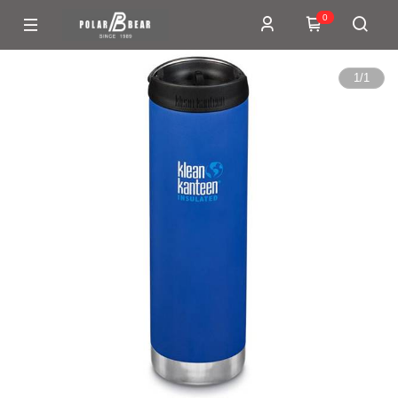
0
1
/
1