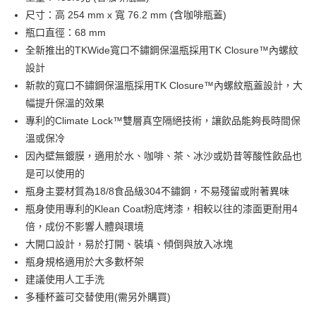
國泰世華商業銀行
兆豐國際商業銀行
尺寸：高 254 mm x 寬 76.2 mm (含咖啡瓶蓋)
Apple Pay
臺灣中小企業銀行
台中商業銀行
瓶口直徑：68 mm
匯豐（台灣）商業銀行
華泰商業銀行
全新推出的TKWide寬口不鏽鋼保溫瓶採用TK Closure™內螺紋
街口支付
聯邦商業銀行
遠東國際商業銀行
設計
元大商業銀行
永豐商業銀行
悠遊付
新款的寬口不鏽鋼保溫瓶採用TK Closure™內螺紋瓶蓋設計，大
玉山商業銀行
星展（台灣）商業銀行
幅提升保溫的效果
台新國際商業銀行
中國信託商業銀行
AFTEE先享後付
台灣樂天信用卡公司
專利的Climate Lock™雙層真空隔絕技術，讓飲品能夠長時間保
相關說明
【關於「AFTEE先享後付」】
溫或保冷
AFTEE先享後付是「在收到商品之後才付款」的支付方式。 讓您購物簡單
運送方式
因內壁無鍍膜，適用於水、咖啡、茶、冰沙或奶昔等酸性飲品也
便利好安心！
是可以使用的
１．簡單：不需註冊會員、不需綁卡、不需儲值。
全家取貨付款
２．便利：只要手機號碼，簡訊認證，即可結帳。
瓶身主要材質為18/8食品級304不鏽鋼，不易殘留或附著異味
每筆NT$60，滿NT$2,000(含以上)免運費
３．安心：先確認商品／服務後，再付款。
瓶身使用專利的Klean Coat粉底烤漆，相較以往的漆面更耐用4
7-11取貨付款
【「AFTEE先享後付」結帳流程】
倍，成份不影響人體與環境
１．於結帳方式選擇「AFTEE先享後付」後，將跳轉至「AFTEE先享後付」
每筆NT$60，滿NT$2,000(含以上)免運費
大開口設計，易於打開、裝填、傾倒與放入冰塊
結帳頁面，進行簡訊認證並確認金額後，即可完成結帳。
瓶身規格適用於大多數杯架
２．訂單成立數日內，您將收到繳費通知簡訊。
宅配
３．收到繳費通知簡訊後14天內，點擊此簡訊中的連結，可透過四大超商／
建議使用人工手洗
每筆NT$100
ATM／網路銀行／等多元方式進行付款，方視為交易完成。
多種杯蓋可交替使用(需另外購買)
※ 請注意：結帳手續完成當下不需立刻繳費，但若您需要取消訂單，請聯絡
新竹物流
購買商品的店家。未經商家同意取消之訂單仍視為有效，需透過AFTEE先享