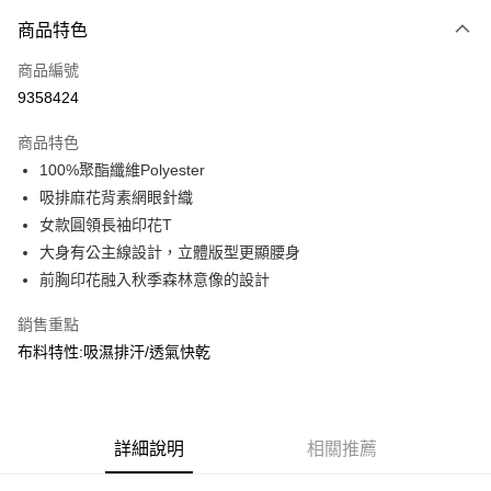
付款方式
商品特色
信用卡一次付款
商品編號
信用卡分期付款
9358424
3 期 0 利率 每期
NT$330
21家銀行
商品特色
合作金庫商業銀行
第一商業銀行
超商取貨付款
100%聚酯纖維Polyester
華南商業銀行
彰化商業銀行
吸排麻花背素網眼針織
LINE Pay
上海商業儲蓄銀行
台北富邦商業銀行
國泰世華商業銀行
兆豐國際商業銀行
女款圓領長袖印花T
Apple Pay
臺灣中小企業銀行
台中商業銀行
大身有公主線設計，立體版型更顯腰身
匯豐（台灣）商業銀行
華泰商業銀行
前胸印花融入秋季森林意像的設計
街口支付
聯邦商業銀行
遠東國際商業銀行
元大商業銀行
永豐商業銀行
悠遊付
銷售重點
玉山商業銀行
星展（台灣）商業銀行
布料特性:吸濕排汗/透氣快乾
台新國際商業銀行
中國信託商業銀行
AFTEE先享後付
台灣樂天信用卡公司
相關說明
【關於「AFTEE先享後付」】
AFTEE先享後付是「在收到商品之後才付款」的支付方式。 讓您購物簡單
運送方式
詳細說明
相關推薦
便利好安心！
１．簡單：不需註冊會員、不需綁卡、不需儲值。
全家取貨付款