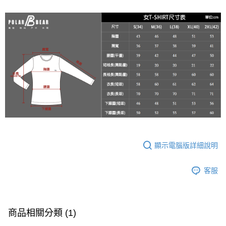
２．便利：只要手機號碼，簡訊認證，即可結帳。
每筆NT$60，滿NT$2,000(含以上)免運費
３．安心：先確認商品／服務後，再付款。
7-11取貨付款
【「AFTEE先享後付」結帳流程】
１．於結帳方式選擇「AFTEE先享後付」後，將跳轉至「AFTEE先享後付」
每筆NT$60，滿NT$2,000(含以上)免運費
結帳頁面，進行簡訊認證並確認金額後，即可完成結帳。
２．訂單成立數日內，您將收到繳費通知簡訊。
宅配
３．收到繳費通知簡訊後14天內，點擊此簡訊中的連結，可透過四大超商／
每筆NT$100
ATM／網路銀行／等多元方式進行付款，方視為交易完成。
※ 請注意：結帳手續完成當下不需立刻繳費，但若您需要取消訂單，請聯絡
新竹物流
購買商品的店家。未經商家同意取消之訂單仍視為有效，需透過AFTEE先享
後付繳納相關費用。
每筆NT$100，滿NT$3,000(含以上)免運費
※ 交易是否成功請以「AFTEE先享後付 」之結帳頁面顯示為準，若有關於
是否繳費成功／繳費後需取消欲退款等相關疑問，請聯繫「AFTEE先享後付
客戶支援中心」
https://netprotections.freshdesk.com/support/home
顯示電腦版詳細說明
【注意事項】
１．透過由恩沛科技股份有限公司提供之「AFTEE先享後付」服務完成之交
易，需依本服務之必要範圍內提供個人資料，並將交易相關給付款項請求債
客服
權轉讓予恩沛科技股份有限公司。
２．關於個人資料處理事宜，請瀏覽以下網址：
https://aftee.tw/terms/#terms3
３．未成年的使用者請事先徵得法定代理人或監護人之同意方可使用
「AFTEE先享後付」，若未經同意申辦者引起之損失，本公司不負相關責
商品相關分類 (1)
任。