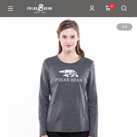
0
1
/
4