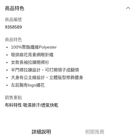
付款方式
商品特色
信用卡一次付款
商品編號
信用卡分期付款
9358589
3 期 0 利率 每期
NT$363
21家銀行
商品特色
合作金庫商業銀行
第一商業銀行
超商取貨付款
100%聚酯纖維Polyester
華南商業銀行
彰化商業銀行
吸排麻花背素網眼針織
LINE Pay
上海商業儲蓄銀行
台北富邦商業銀行
國泰世華商業銀行
兆豐國際商業銀行
女款長袖拉鍊開襟衫
Apple Pay
臺灣中小企業銀行
台中商業銀行
半門襟拉鍊設計，可打開領子成翻領
匯豐（台灣）商業銀行
華泰商業銀行
大身有公主線設計，立體版型修飾腰身
街口支付
聯邦商業銀行
遠東國際商業銀行
左前胸有logo繡花
元大商業銀行
永豐商業銀行
悠遊付
玉山商業銀行
星展（台灣）商業銀行
銷售重點
台新國際商業銀行
中國信託商業銀行
AFTEE先享後付
布料特性:吸濕排汗/透氣快乾
台灣樂天信用卡公司
相關說明
【關於「AFTEE先享後付」】
AFTEE先享後付是「在收到商品之後才付款」的支付方式。 讓您購物簡單
運送方式
便利好安心！
１．簡單：不需註冊會員、不需綁卡、不需儲值。
詳細說明
相關推薦
全家取貨付款