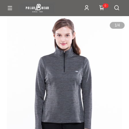
0
1
/
4