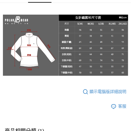
２．便利：只要手機號碼，簡訊認證，即可結帳。
每筆NT$60，滿NT$2,000(含以上)免運費
３．安心：先確認商品／服務後，再付款。
7-11取貨付款
【「AFTEE先享後付」結帳流程】
１．於結帳方式選擇「AFTEE先享後付」後，將跳轉至「AFTEE先享後付」
每筆NT$60，滿NT$2,000(含以上)免運費
結帳頁面，進行簡訊認證並確認金額後，即可完成結帳。
２．訂單成立數日內，您將收到繳費通知簡訊。
宅配
３．收到繳費通知簡訊後14天內，點擊此簡訊中的連結，可透過四大超商／
每筆NT$100
ATM／網路銀行／等多元方式進行付款，方視為交易完成。
※ 請注意：結帳手續完成當下不需立刻繳費，但若您需要取消訂單，請聯絡
新竹物流
購買商品的店家。未經商家同意取消之訂單仍視為有效，需透過AFTEE先享
後付繳納相關費用。
每筆NT$100，滿NT$3,000(含以上)免運費
※ 交易是否成功請以「AFTEE先享後付 」之結帳頁面顯示為準，若有關於
是否繳費成功／繳費後需取消欲退款等相關疑問，請聯繫「AFTEE先享後付
客戶支援中心」
https://netprotections.freshdesk.com/support/home
【注意事項】
１．透過由恩沛科技股份有限公司提供之「AFTEE先享後付」服務完成之交
顯示電腦版詳細說明
易，需依本服務之必要範圍內提供個人資料，並將交易相關給付款項請求債
權轉讓予恩沛科技股份有限公司。
２．關於個人資料處理事宜，請瀏覽以下網址：
客服
https://aftee.tw/terms/#terms3
３．未成年的使用者請事先徵得法定代理人或監護人之同意方可使用
「AFTEE先享後付」，若未經同意申辦者引起之損失，本公司不負相關責
任。
商品相關分類 (1)