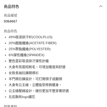
付款方式
商品特色
信用卡一次付款
商品編號
信用卡分期付款
9364667
3 期 0 利率 每期
NT$496
21家銀行
商品特色
合作金庫商業銀行
第一商業銀行
超商取貨付款
49%吸濕排汗紗(COOLPLUS)
華南商業銀行
彰化商業銀行
20%醋酸纖維(ACETATE FIBER)
LINE Pay
上海商業儲蓄銀行
台北富邦商業銀行
國泰世華商業銀行
兆豐國際商業銀行
25%聚酯纖維(POLYESTER)
Apple Pay
臺灣中小企業銀行
台中商業銀行
6%彈性纖維(SPANDEX)
匯豐（台灣）商業銀行
華泰商業銀行
雙色雲彩吸濕排汗彈性針織
街口支付
聯邦商業銀行
遠東國際商業銀行
大身布背面短刷毛，可增加暖度與舒適
元大商業銀行
永豐商業銀行
悠遊付
女款長袖拉鍊開襟衫
玉山商業銀行
星展（台灣）商業銀行
半門襟拉鍊設計，可打開領子成翻領
台新國際商業銀行
中國信託商業銀行
AFTEE先享後付
台灣樂天信用卡公司
大身有公主線，立體版型修飾腰身。
相關說明
【關於「AFTEE先享後付」】
公主線壓線設計，縫份更加平整穿著舒適
AFTEE先享後付是「在收到商品之後才付款」的支付方式。 讓您購物簡單
運送方式
左前胸有logo繡花
便利好安心！
１．簡單：不需註冊會員、不需綁卡、不需儲值。
全家取貨付款
銷售重點