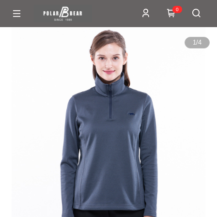
0
1
/
4