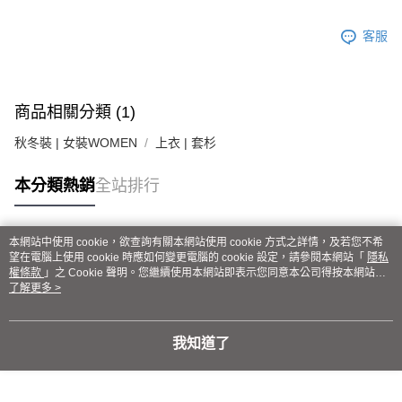
４．使用「AFTEE先享後付」時，將依據個別帳號之用戶狀況，依本公司即
時審查核予不同之上限額度；若仍有額度不足之情形，本公司將視審查結果
客服
請求用戶進行身份認證。
５．嚴禁一人註冊多個帳號或使用他人資訊註冊。若發現惡意使用之情形，
恩沛科技股份有限公司將有權停止該用戶之使用額度並採取法律行動。
商品相關分類 (1)
秋冬裝 | 女裝WOMEN
上衣 | 套杉
本分類熱銷
全站排行
本網站中使用 cookie，欲查詢有關本網站使用 cookie 方式之詳情，及若您不希
熱門標籤
望在電腦上使用 cookie 時應如何變更電腦的 cookie 設定，請參閱本網站「
隱私
權條款
」之 Cookie 聲明。您繼續使用本網站即表示您同意本公司得按本網站使
用條款之 Cookie 聲明使用 cookie。
了解更多 >
我知道了