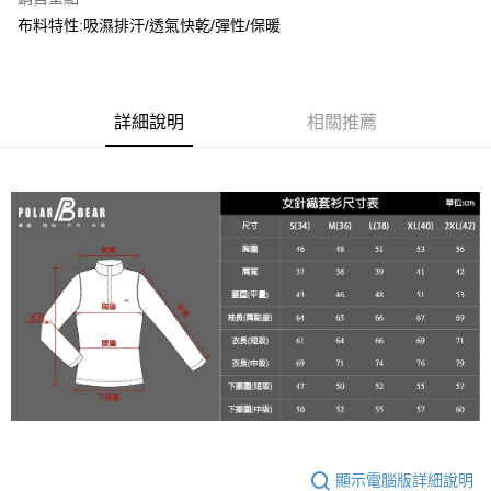
２．便利：只要手機號碼，簡訊認證，即可結帳。
每筆NT$60，滿NT$2,000(含以上)免運費
３．安心：先確認商品／服務後，再付款。
布料特性:吸濕排汗/透氣快乾/彈性/保暖
7-11取貨付款
【「AFTEE先享後付」結帳流程】
１．於結帳方式選擇「AFTEE先享後付」後，將跳轉至「AFTEE先享後付」
每筆NT$60，滿NT$2,000(含以上)免運費
結帳頁面，進行簡訊認證並確認金額後，即可完成結帳。
２．訂單成立數日內，您將收到繳費通知簡訊。
詳細說明
相關推薦
宅配
３．收到繳費通知簡訊後14天內，點擊此簡訊中的連結，可透過四大超商／
每筆NT$100
ATM／網路銀行／等多元方式進行付款，方視為交易完成。
※ 請注意：結帳手續完成當下不需立刻繳費，但若您需要取消訂單，請聯絡
新竹物流
購買商品的店家。未經商家同意取消之訂單仍視為有效，需透過AFTEE先享
後付繳納相關費用。
每筆NT$100，滿NT$3,000(含以上)免運費
※ 交易是否成功請以「AFTEE先享後付 」之結帳頁面顯示為準，若有關於
是否繳費成功／繳費後需取消欲退款等相關疑問，請聯繫「AFTEE先享後付
客戶支援中心」
https://netprotections.freshdesk.com/support/home
【注意事項】
１．透過由恩沛科技股份有限公司提供之「AFTEE先享後付」服務完成之交
易，需依本服務之必要範圍內提供個人資料，並將交易相關給付款項請求債
權轉讓予恩沛科技股份有限公司。
２．關於個人資料處理事宜，請瀏覽以下網址：
https://aftee.tw/terms/#terms3
３．未成年的使用者請事先徵得法定代理人或監護人之同意方可使用
「AFTEE先享後付」，若未經同意申辦者引起之損失，本公司不負相關責
任。
顯示電腦版詳細說明