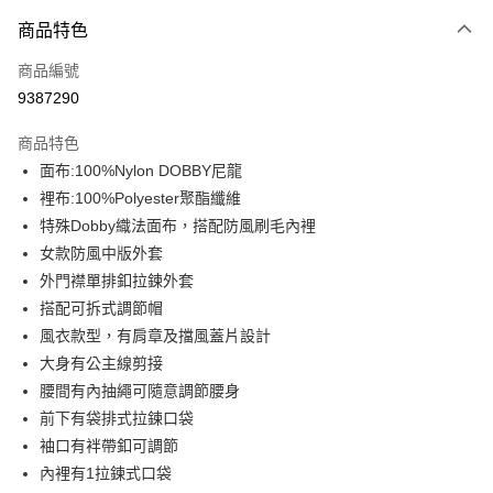
付款方式
商品特色
信用卡一次付款
商品編號
信用卡分期付款
9387290
3 期 0 利率 每期
NT$1,096
21家銀行
商品特色
合作金庫商業銀行
第一商業銀行
超商取貨付款
面布:100%Nylon DOBBY尼龍
華南商業銀行
彰化商業銀行
裡布:100%Polyester聚酯纖維
LINE Pay
上海商業儲蓄銀行
台北富邦商業銀行
國泰世華商業銀行
兆豐國際商業銀行
特殊Dobby織法面布，搭配防風刷毛內裡
Apple Pay
臺灣中小企業銀行
台中商業銀行
女款防風中版外套
匯豐（台灣）商業銀行
華泰商業銀行
外門襟單排釦拉鍊外套
街口支付
聯邦商業銀行
遠東國際商業銀行
搭配可拆式調節帽
元大商業銀行
永豐商業銀行
悠遊付
風衣款型，有肩章及擋風蓋片設計
玉山商業銀行
星展（台灣）商業銀行
大身有公主線剪接
台新國際商業銀行
中國信託商業銀行
AFTEE先享後付
台灣樂天信用卡公司
腰間有內抽繩可隨意調節腰身
相關說明
【關於「AFTEE先享後付」】
前下有袋排式拉鍊口袋
AFTEE先享後付是「在收到商品之後才付款」的支付方式。 讓您購物簡單
運送方式
袖口有袢帶釦可調節
便利好安心！
內裡有1拉鍊式口袋
１．簡單：不需註冊會員、不需綁卡、不需儲值。
全家取貨付款