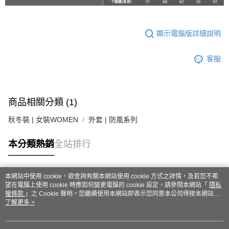
４．使用「AFTEE先享後付」時，將依據個別帳號之用戶狀況，依本公司即
時審查核予不同之上限額度；若仍有額度不足之情形，本公司將視審查結果
請求用戶進行身份認證。
５．嚴禁一人註冊多個帳號或使用他人資訊註冊。若發現惡意使用之情形，
顯示電腦版詳細說明
恩沛科技股份有限公司將有權停止該用戶之使用額度並採取法律行動。
客服
商品相關分類 (1)
秋冬裝 | 女裝WOMEN
外套 | 防風系列
本分類熱銷
全站排行
本網站中使用 cookie，欲查詢有關本網站使用 cookie 方式之詳情，及若您不希
熱門標籤
望在電腦上使用 cookie 時應如何變更電腦的 cookie 設定，請參閱本網站「
隱私
權條款
」之 Cookie 聲明。您繼續使用本網站即表示您同意本公司得按本網站使
用條款之 Cookie 聲明使用 cookie。
了解更多 >