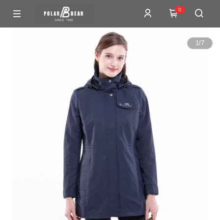
0
1
/
7