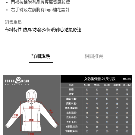
２．便利：只要手機號碼，簡訊認證，即可結帳。
門襟拉鍊附有品牌專屬質感拉標
每筆NT$60，滿NT$2,000(含以上)免運費
３．安心：先確認商品／服務後，再付款。
右手臂及左前胸有logo繡花設計
7-11取貨付款
【「AFTEE先享後付」結帳流程】
銷售重點
１．於結帳方式選擇「AFTEE先享後付」後，將跳轉至「AFTEE先享後付」
每筆NT$60，滿NT$2,000(含以上)免運費
結帳頁面，進行簡訊認證並確認金額後，即可完成結帳。
布料特性:防風/防潑水/保暖刷毛/透氣舒適
２．訂單成立數日內，您將收到繳費通知簡訊。
宅配
３．收到繳費通知簡訊後14天內，點擊此簡訊中的連結，可透過四大超商／
每筆NT$100
ATM／網路銀行／等多元方式進行付款，方視為交易完成。
※ 請注意：結帳手續完成當下不需立刻繳費，但若您需要取消訂單，請聯絡
新竹物流
購買商品的店家。未經商家同意取消之訂單仍視為有效，需透過AFTEE先享
詳細說明
相關推薦
後付繳納相關費用。
每筆NT$100，滿NT$3,000(含以上)免運費
※ 交易是否成功請以「AFTEE先享後付 」之結帳頁面顯示為準，若有關於
是否繳費成功／繳費後需取消欲退款等相關疑問，請聯繫「AFTEE先享後付
客戶支援中心」
https://netprotections.freshdesk.com/support/home
【注意事項】
１．透過由恩沛科技股份有限公司提供之「AFTEE先享後付」服務完成之交
易，需依本服務之必要範圍內提供個人資料，並將交易相關給付款項請求債
權轉讓予恩沛科技股份有限公司。
２．關於個人資料處理事宜，請瀏覽以下網址：
https://aftee.tw/terms/#terms3
３．未成年的使用者請事先徵得法定代理人或監護人之同意方可使用
「AFTEE先享後付」，若未經同意申辦者引起之損失，本公司不負相關責
任。