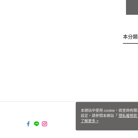
本分類
本網站中使用 cookie，欲查詢有關
設定，請參閱本網站「
隱私權條款
使用 cookie。
了解更多 >