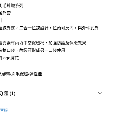
業儲蓄銀行
台北富邦商業銀行
刷毛針織系列
華商業銀行
兆豐國際商業銀行
暖外套
小企業銀行
台中商業銀行
計
台灣）商業銀行
華泰商業銀行
業銀行
遠東國際商業銀行
拉鍊外露，二合一拉鍊設計，拉頭可反向，與外件式外
業銀行
永豐商業銀行
業銀行
星展（台灣）商業銀行
接異素材內填中空保暖棉，加強防護及保暖效果
際商業銀行
中國信託商業銀行
享後付
拉鍊口袋，內袋可形成另一口袋使用
天信用卡公司
logo繡花
FTEE先享後付」】
先享後付是「在收到商品之後才付款」的支付方式。 讓您購物簡單
心！
抗靜電/刷毛保暖/彈性佳
：不需註冊會員、不需綁卡、不需儲值。
：只要手機號碼，簡訊認證，即可結帳。
付款
：先確認商品／服務後，再付款。
0，滿NT$2,000(含以上)免運費
類 (1)
EE先享後付」結帳流程】
付款
方式選擇「AFTEE先享後付」後，將跳轉至「AFTEE先享後
女裝WOMEN
外套 | 保暖系列
頁面，進行簡訊認證並確認金額後，即可完成結帳。
客服
0，滿NT$2,000(含以上)免運費
成立數日內，您將收到繳費通知簡訊。
費通知簡訊後14天內，點擊此簡訊中的連結，可透過四大超商
網路銀行／等多元方式進行付款，方視為交易完成。
00
：結帳手續完成當下不需立刻繳費，但若您需要取消訂單，請聯