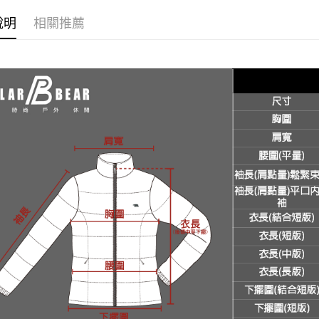
絡購買商品
先享後付
新竹物流
說明
相關推薦
※ 交易是
每筆NT$1
是否繳費成
付客戶支
【注意事
１．透過由
交易，需
求債權轉
２．關於
https://aft
３．未成
「AFTE
任。
４．使用「
即時審查
結果請求
５．嚴禁
形，恩沛
動。