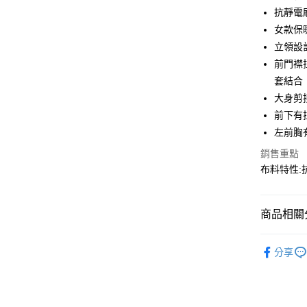
LINE Pay
上海商
抗靜電
國泰世
女款保
Apple Pay
臺灣中
立領設
匯豐（
街口支付
聯邦商
前門襟
元大商
悠遊付
套結合
玉山商
大身剪
台新國
AFTEE先
前下有
台灣樂
相關說明
左前胸有
【關於「A
AFTEE
銷售重點
便利好安
運送方式
布料特性:
１．簡單
２．便利
全家取貨
３．安心
每筆NT$6
商品相關分
【「AFT
7-11取貨
１．於結帳
秋冬裝 | 
付」結帳
分享
每筆NT$6
２．訂單
３．收到繳
宅配
／ATM／
每筆NT$1
※ 請注意