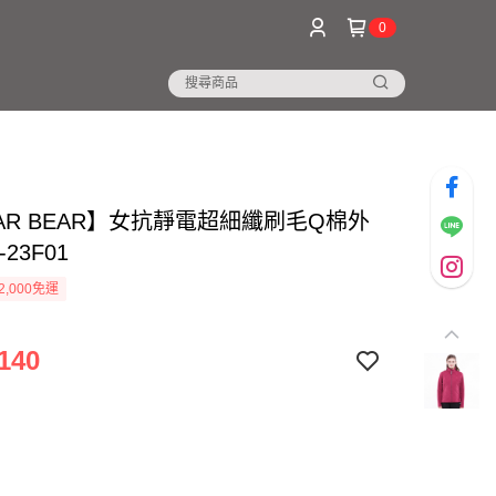
0
AR BEAR】女抗靜電超細纖刷毛Q棉外
23F01
2,000免運
140