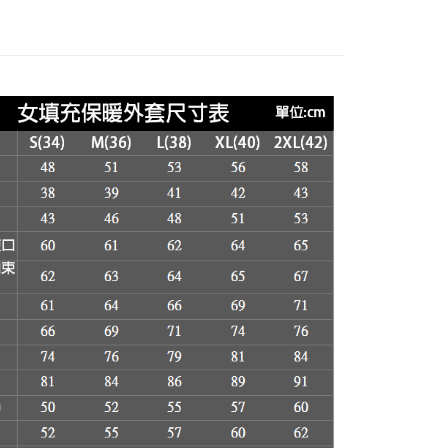
的店家。未經商家同意取消之訂單仍視為有效，需透過AFTEE
繳納相關費用。
否成功請以「AFTEE先享後付 」之結帳頁面顯示為準，若有關於
00，滿NT$3,000(含以上)免運費
功／繳費後需取消欲退款等相關疑問，請聯繫「AFTEE先享後
援中心」
https://netprotections.freshdesk.com/support/home
項】
恩沛科技股份有限公司提供之「AFTEE先享後付」服務完成之
依本服務之必要範圍內提供個人資料，並將交易相關給付款項請
讓予恩沛科技股份有限公司。
個人資料處理事宜，請瀏覽以下網址：
ee.tw/terms/#terms3
年的使用者請事先徵得法定代理人或監護人之同意方可使用
E先享後付」，若未經同意申辦者引起之損失，本公司不負相關責
AFTEE先享後付」時，將依據個別帳號之用戶狀況，依本公司
核予不同之上限額度；若仍有額度不足之情形，本公司將視審查
用戶進行身份認證。
一人註冊多個帳號或使用他人資訊註冊。若發現惡意使用之情
科技股份有限公司將有權停止該用戶之使用額度並採取法律行