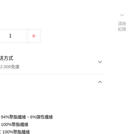
清除
紀錄
送方式
2,000免運
次付款
期付款
0 利率 每期
NT$713
21家銀行
：94%聚酯纖維、6%彈性纖維
庫商業銀行
第一商業銀行
：100%聚酯纖維
付款
業銀行
彰化商業銀行
：100%聚酯纖維