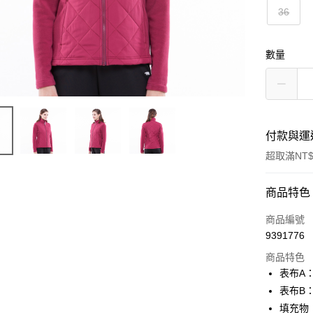
36
數量
付款與運
超取滿NT$
付款方式
商品特色
信用卡一
商品編號
9391776
信用卡分
商品特色
3 期 
表布A
合作金
表布B
超商取貨
華南商
填充物