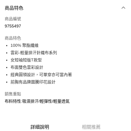
付款方式
商品特色
信用卡一次付款
商品編號
信用卡分期付款
9755497
3 期 0 利率 每期
NT$320
21家銀行
商品特色
合作金庫商業銀行
第一商業銀行
超商取貨付款
100% 聚酯纖維
華南商業銀行
彰化商業銀行
雲彩-輕量排汗針織布系列
LINE Pay
上海商業儲蓄銀行
台北富邦商業銀行
國泰世華商業銀行
兆豐國際商業銀行
女短袖短版T款型
Apple Pay
臺灣中小企業銀行
台中商業銀行
布面雙色雲彩設計
匯豐（台灣）商業銀行
華泰商業銀行
經典圓領設計，可單穿亦可當內著
街口支付
聯邦商業銀行
遠東國際商業銀行
前胸有品牌圖騰印花設計
元大商業銀行
永豐商業銀行
悠遊付
玉山商業銀行
星展（台灣）商業銀行
銷售重點
台新國際商業銀行
中國信託商業銀行
AFTEE先享後付
布料特性:吸濕排汗/輕彈性/輕量透氣
台灣樂天信用卡公司
相關說明
【關於「AFTEE先享後付」】
AFTEE先享後付是「在收到商品之後才付款」的支付方式。 讓您購物簡單
運送方式
便利好安心！
１．簡單：不需註冊會員、不需綁卡、不需儲值。
詳細說明
相關推薦
全家取貨付款