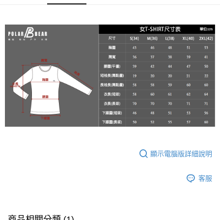
２．便利：只要手機號碼，簡訊認證，即可結帳。
每筆NT$60，滿NT$2,000(含以上)免運費
３．安心：先確認商品／服務後，再付款。
7-11取貨付款
【「AFTEE先享後付」結帳流程】
１．於結帳方式選擇「AFTEE先享後付」後，將跳轉至「AFTEE先享後付」
每筆NT$60，滿NT$2,000(含以上)免運費
結帳頁面，進行簡訊認證並確認金額後，即可完成結帳。
２．訂單成立數日內，您將收到繳費通知簡訊。
宅配
３．收到繳費通知簡訊後14天內，點擊此簡訊中的連結，可透過四大超商／
每筆NT$100
ATM／網路銀行／等多元方式進行付款，方視為交易完成。
※ 請注意：結帳手續完成當下不需立刻繳費，但若您需要取消訂單，請聯絡
新竹物流
購買商品的店家。未經商家同意取消之訂單仍視為有效，需透過AFTEE先享
後付繳納相關費用。
每筆NT$100，滿NT$3,000(含以上)免運費
※ 交易是否成功請以「AFTEE先享後付 」之結帳頁面顯示為準，若有關於
是否繳費成功／繳費後需取消欲退款等相關疑問，請聯繫「AFTEE先享後付
客戶支援中心」
https://netprotections.freshdesk.com/support/home
【注意事項】
１．透過由恩沛科技股份有限公司提供之「AFTEE先享後付」服務完成之交
顯示電腦版詳細說明
易，需依本服務之必要範圍內提供個人資料，並將交易相關給付款項請求債
權轉讓予恩沛科技股份有限公司。
客服
２．關於個人資料處理事宜，請瀏覽以下網址：
https://aftee.tw/terms/#terms3
３．未成年的使用者請事先徵得法定代理人或監護人之同意方可使用
「AFTEE先享後付」，若未經同意申辦者引起之損失，本公司不負相關責
任。
商品相關分類 (1)