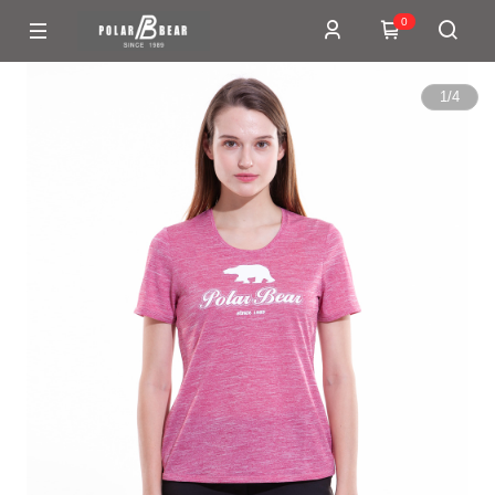
0
1
/
4