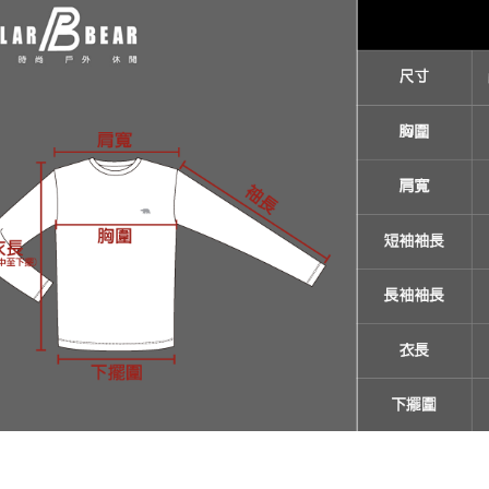
絡購買商品
先享後付
新竹物流
※ 交易是
每筆NT$1
是否繳費成
付客戶支
【注意事
１．透過由
交易，需
求債權轉
２．關於
https://aft
３．未成
「AFTE
任。
４．使用「
即時審查
結果請求
５．嚴禁
形，恩沛
動。