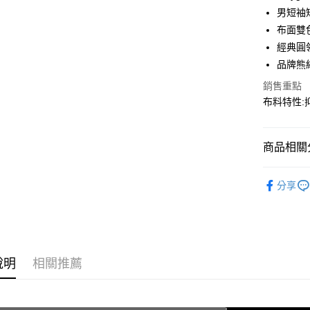
LINE Pay
上海商
男短袖
國泰世
布面雙
Apple Pay
臺灣中
經典圓
匯豐（
街口支付
聯邦商
品牌熊
元大商
悠遊付
銷售重點
玉山商
布料特性:
台新國
AFTEE先
台灣樂
相關說明
【關於「A
商品相關分
AFTEE
便利好安
運送方式
春夏裝 | 
１．簡單
分享
２．便利
全家取貨
🌿告別異
３．安心
每筆NT$6
精選商品$6
【「AFT
7-11取貨
１．於結帳
付」結帳
每筆NT$6
說明
相關推薦
２．訂單
３．收到繳
宅配
／ATM／
每筆NT$1
※ 請注意