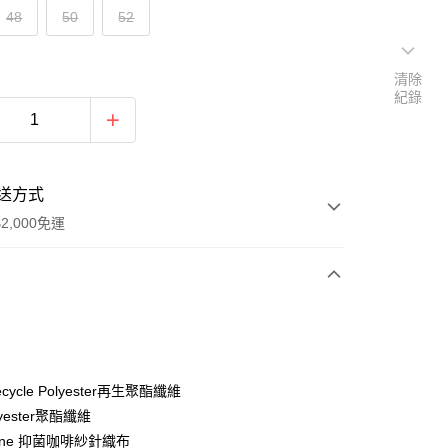
48
50
52
清除
紀錄
送方式
2,000免運
次付款
期付款
0 利率 每期
NT$329
21家銀行
ecycle Polyester再生聚酯纖維
庫商業銀行
第一商業銀行
lyester聚酯纖維
付款
業銀行
彰化商業銀行
giene 抑菌咖啡紗針織布