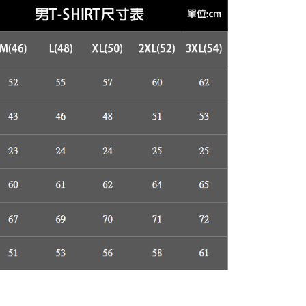
的店家。未經商家同意取消之訂單仍視為有效，需透過AFTEE
繳納相關費用。
否成功請以「AFTEE先享後付 」之結帳頁面顯示為準，若有關於
00，滿NT$3,000(含以上)免運費
功／繳費後需取消欲退款等相關疑問，請聯繫「AFTEE先享後
援中心」
https://netprotections.freshdesk.com/support/home
項】
恩沛科技股份有限公司提供之「AFTEE先享後付」服務完成之
依本服務之必要範圍內提供個人資料，並將交易相關給付款項請
讓予恩沛科技股份有限公司。
個人資料處理事宜，請瀏覽以下網址：
ee.tw/terms/#terms3
年的使用者請事先徵得法定代理人或監護人之同意方可使用
E先享後付」，若未經同意申辦者引起之損失，本公司不負相關責
AFTEE先享後付」時，將依據個別帳號之用戶狀況，依本公司
核予不同之上限額度；若仍有額度不足之情形，本公司將視審查
用戶進行身份認證。
一人註冊多個帳號或使用他人資訊註冊。若發現惡意使用之情
科技股份有限公司將有權停止該用戶之使用額度並採取法律行