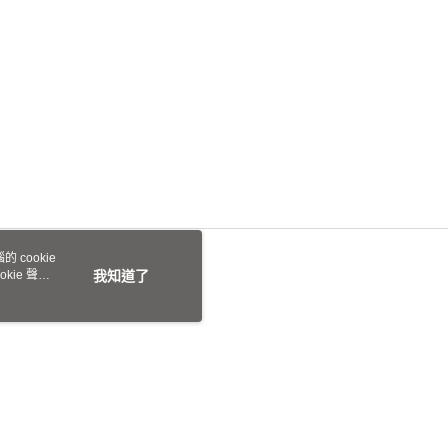
 cookie
kie 聲明
我知道了
本站最佳瀏覽環境請使用 Google Chrome、Firefox 或 Edge 以上版本