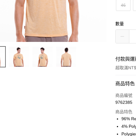
46
數量
付款與運
超取滿NT$
付款方式
商品特色
信用卡一
商品編號
9762385
信用卡分
商品特色
3 期 
96% R
合作金
4% Po
超商取貨
華南商
Poly