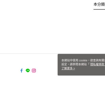
本分類
本網站中使用 cookie，欲查詢有關
設定，請參閱本網站「
隱私權條款
使用 cookie。
了解更多 >
TW-MWG1-66-87 Web2.0 Defau
© 2026 by 恒茂實業有限公司