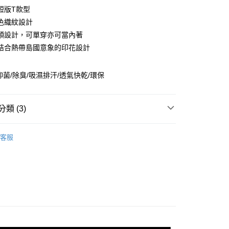
業儲蓄銀行
台北富邦商業銀行
短版T款型
華商業銀行
兆豐國際商業銀行
色織紋設計
小企業銀行
台中商業銀行
領設計，可單穿亦可當內著
台灣）商業銀行
華泰商業銀行
業銀行
遠東國際商業銀行
結合熱帶島國意象的印花設計
業銀行
永豐商業銀行
業銀行
星展（台灣）商業銀行
抑菌/除臭/吸濕排汗/透氣快乾/環保
際商業銀行
中國信託商業銀行
享後付
天信用卡公司
FTEE先享後付」】
類 (3)
先享後付是「在收到商品之後才付款」的支付方式。 讓您購物簡單
心！
男裝MEN
上衣 | T-SHIRT
：不需註冊會員、不需綁卡、不需儲值。
客服
：只要手機號碼，簡訊認證，即可結帳。
付款
味_抑菌除臭系列
：先確認商品／服務後，再付款。
0，滿NT$2,000(含以上)免運費
88up
EE先享後付」結帳流程】
付款
方式選擇「AFTEE先享後付」後，將跳轉至「AFTEE先享後
頁面，進行簡訊認證並確認金額後，即可完成結帳。
0，滿NT$2,000(含以上)免運費
成立數日內，您將收到繳費通知簡訊。
費通知簡訊後14天內，點擊此簡訊中的連結，可透過四大超商
網路銀行／等多元方式進行付款，方視為交易完成。
00
：結帳手續完成當下不需立刻繳費，但若您需要取消訂單，請聯