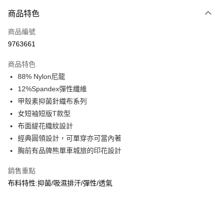
付款方式
商品特色
信用卡一次付款
商品編號
信用卡分期付款
9763661
3 期 0 利率 每期
NT$329
21家銀行
商品特色
合作金庫商業銀行
第一商業銀行
超商取貨付款
88% Nylon尼龍
華南商業銀行
彰化商業銀行
12%Spandex彈性纖維
LINE Pay
上海商業儲蓄銀行
台北富邦商業銀行
國泰世華商業銀行
兆豐國際商業銀行
甲殼素抑菌針織布系列
Apple Pay
臺灣中小企業銀行
台中商業銀行
女短袖短版T款型
匯豐（台灣）商業銀行
華泰商業銀行
布面緹花織紋設計
街口支付
聯邦商業銀行
遠東國際商業銀行
經典圓領設計，可單穿亦可當內著
元大商業銀行
永豐商業銀行
悠遊付
胸前有品牌熊單車城旅的印花設計
玉山商業銀行
星展（台灣）商業銀行
台新國際商業銀行
中國信託商業銀行
AFTEE先享後付
銷售重點
台灣樂天信用卡公司
相關說明
布料特性:抑菌/吸濕排汗/彈性/透氣
【關於「AFTEE先享後付」】
AFTEE先享後付是「在收到商品之後才付款」的支付方式。 讓您購物簡單
運送方式
便利好安心！
１．簡單：不需註冊會員、不需綁卡、不需儲值。
全家取貨付款