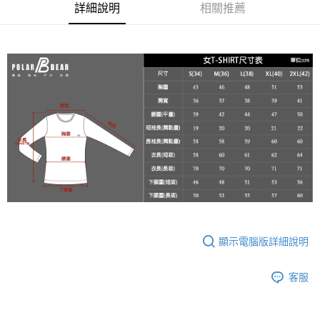
２．便利：只要手機號碼，簡訊認證，即可結帳。
詳細說明
相關推薦
每筆NT$60，滿NT$2,000(含以上)免運費
３．安心：先確認商品／服務後，再付款。
7-11取貨付款
【「AFTEE先享後付」結帳流程】
１．於結帳方式選擇「AFTEE先享後付」後，將跳轉至「AFTEE先享後付」
每筆NT$60，滿NT$2,000(含以上)免運費
結帳頁面，進行簡訊認證並確認金額後，即可完成結帳。
２．訂單成立數日內，您將收到繳費通知簡訊。
宅配
３．收到繳費通知簡訊後14天內，點擊此簡訊中的連結，可透過四大超商／
每筆NT$100
ATM／網路銀行／等多元方式進行付款，方視為交易完成。
※ 請注意：結帳手續完成當下不需立刻繳費，但若您需要取消訂單，請聯絡
新竹物流
購買商品的店家。未經商家同意取消之訂單仍視為有效，需透過AFTEE先享
後付繳納相關費用。
每筆NT$100，滿NT$3,000(含以上)免運費
※ 交易是否成功請以「AFTEE先享後付 」之結帳頁面顯示為準，若有關於
是否繳費成功／繳費後需取消欲退款等相關疑問，請聯繫「AFTEE先享後付
客戶支援中心」
https://netprotections.freshdesk.com/support/home
【注意事項】
１．透過由恩沛科技股份有限公司提供之「AFTEE先享後付」服務完成之交
易，需依本服務之必要範圍內提供個人資料，並將交易相關給付款項請求債
顯示電腦版詳細說明
權轉讓予恩沛科技股份有限公司。
２．關於個人資料處理事宜，請瀏覽以下網址：
https://aftee.tw/terms/#terms3
客服
３．未成年的使用者請事先徵得法定代理人或監護人之同意方可使用
「AFTEE先享後付」，若未經同意申辦者引起之損失，本公司不負相關責
任。