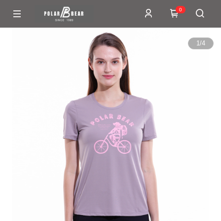
0
1
/
4