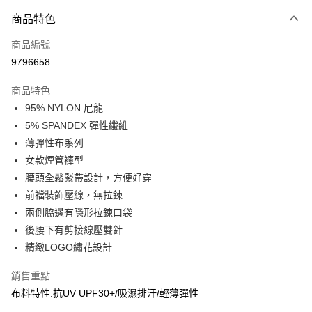
付款方式
商品特色
信用卡一次付款
商品編號
信用卡分期付款
9796658
3 期 0 利率 每期
NT$630
21家銀行
商品特色
合作金庫商業銀行
第一商業銀行
超商取貨付款
95% NYLON 尼龍
華南商業銀行
彰化商業銀行
5% SPANDEX 彈性纖維
LINE Pay
上海商業儲蓄銀行
台北富邦商業銀行
國泰世華商業銀行
兆豐國際商業銀行
薄彈性布系列
Apple Pay
臺灣中小企業銀行
台中商業銀行
女款煙管褲型
匯豐（台灣）商業銀行
華泰商業銀行
腰頭全鬆緊帶設計，方便好穿
街口支付
聯邦商業銀行
遠東國際商業銀行
前襠裝飾壓線，無拉鍊
元大商業銀行
永豐商業銀行
悠遊付
兩側脇邊有隱形拉鍊口袋
玉山商業銀行
星展（台灣）商業銀行
後腰下有剪接線壓雙針
台新國際商業銀行
中國信託商業銀行
AFTEE先享後付
台灣樂天信用卡公司
精緻LOGO繡花設計
相關說明
【關於「AFTEE先享後付」】
銷售重點
AFTEE先享後付是「在收到商品之後才付款」的支付方式。 讓您購物簡單
運送方式
便利好安心！
布料特性:抗UV UPF30+/吸濕排汗/輕薄彈性
１．簡單：不需註冊會員、不需綁卡、不需儲值。
全家取貨付款