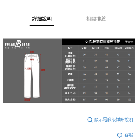
２．便利：只要手機號碼，簡訊認證，即可結帳。
每筆NT$60，滿NT$2,000(含以上)免運費
３．安心：先確認商品／服務後，再付款。
7-11取貨付款
【「AFTEE先享後付」結帳流程】
詳細說明
相關推薦
１．於結帳方式選擇「AFTEE先享後付」後，將跳轉至「AFTEE先享後付」
每筆NT$60，滿NT$2,000(含以上)免運費
結帳頁面，進行簡訊認證並確認金額後，即可完成結帳。
２．訂單成立數日內，您將收到繳費通知簡訊。
宅配
３．收到繳費通知簡訊後14天內，點擊此簡訊中的連結，可透過四大超商／
每筆NT$100
ATM／網路銀行／等多元方式進行付款，方視為交易完成。
※ 請注意：結帳手續完成當下不需立刻繳費，但若您需要取消訂單，請聯絡
新竹物流
購買商品的店家。未經商家同意取消之訂單仍視為有效，需透過AFTEE先享
後付繳納相關費用。
每筆NT$100，滿NT$3,000(含以上)免運費
※ 交易是否成功請以「AFTEE先享後付 」之結帳頁面顯示為準，若有關於
是否繳費成功／繳費後需取消欲退款等相關疑問，請聯繫「AFTEE先享後付
客戶支援中心」
https://netprotections.freshdesk.com/support/home
【注意事項】
１．透過由恩沛科技股份有限公司提供之「AFTEE先享後付」服務完成之交
易，需依本服務之必要範圍內提供個人資料，並將交易相關給付款項請求債
權轉讓予恩沛科技股份有限公司。
２．關於個人資料處理事宜，請瀏覽以下網址：
https://aftee.tw/terms/#terms3
顯示電腦版詳細說明
３．未成年的使用者請事先徵得法定代理人或監護人之同意方可使用
「AFTEE先享後付」，若未經同意申辦者引起之損失，本公司不負相關責
任。
客服