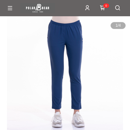
0
1
/
4