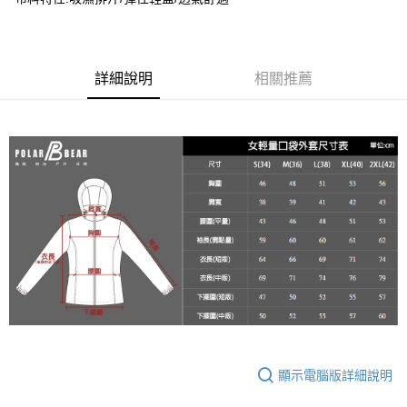
２．便利：只要手機號碼，簡訊認證，即可結帳。
每筆NT$60，滿NT$2,000(含以上)免運費
３．安心：先確認商品／服務後，再付款。
7-11取貨付款
【「AFTEE先享後付」結帳流程】
１．於結帳方式選擇「AFTEE先享後付」後，將跳轉至「AFTEE先享後付」
每筆NT$60，滿NT$2,000(含以上)免運費
詳細說明
相關推薦
結帳頁面，進行簡訊認證並確認金額後，即可完成結帳。
２．訂單成立數日內，您將收到繳費通知簡訊。
宅配
３．收到繳費通知簡訊後14天內，點擊此簡訊中的連結，可透過四大超商／
每筆NT$100
ATM／網路銀行／等多元方式進行付款，方視為交易完成。
※ 請注意：結帳手續完成當下不需立刻繳費，但若您需要取消訂單，請聯絡
新竹物流
購買商品的店家。未經商家同意取消之訂單仍視為有效，需透過AFTEE先享
後付繳納相關費用。
每筆NT$100，滿NT$3,000(含以上)免運費
※ 交易是否成功請以「AFTEE先享後付 」之結帳頁面顯示為準，若有關於
是否繳費成功／繳費後需取消欲退款等相關疑問，請聯繫「AFTEE先享後付
客戶支援中心」
https://netprotections.freshdesk.com/support/home
【注意事項】
１．透過由恩沛科技股份有限公司提供之「AFTEE先享後付」服務完成之交
易，需依本服務之必要範圍內提供個人資料，並將交易相關給付款項請求債
權轉讓予恩沛科技股份有限公司。
２．關於個人資料處理事宜，請瀏覽以下網址：
https://aftee.tw/terms/#terms3
３．未成年的使用者請事先徵得法定代理人或監護人之同意方可使用
顯示電腦版詳細說明
「AFTEE先享後付」，若未經同意申辦者引起之損失，本公司不負相關責
任。