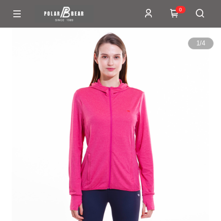
0
1
/
4