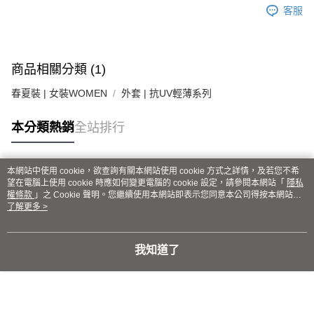
４．使用「AFTEE先享後付」時，將依據個別帳號之用戶狀況，依本公司即
客服
時審查核予不同之上限額度；若仍有額度不足之情形，本公司將視審查結果
請求用戶進行身份認證。
５．嚴禁一人註冊多個帳號或使用他人資訊註冊。若發現惡意使用之情形，
恩沛科技股份有限公司將有權停止該用戶之使用額度並採取法律行動。
商品相關分類 (1)
春夏裝 | 女裝WOMEN
外套 | 抗UV輕薄系列
本分類熱銷
全站排行
本網站中使用 cookie，欲查詢有關本網站使用 cookie 方式之詳情，及若您不希
熱門標籤
望在電腦上使用 cookie 時應如何變更電腦的 cookie 設定，請參閱本網站「
隱私
權條款
」之 Cookie 聲明。您繼續使用本網站即表示您同意本公司得按本網站使
用條款之 Cookie 聲明使用 cookie。
了解更多 >
我知道了