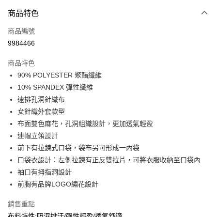
付款方式
商品特色
信用卡一次付款
商品編號
信用卡分期付款
9984466
3 期 0 利率 每期
NT$496
21家銀行
商品特色
合作金庫商業銀行
第一商業銀行
超商取貨付款
90% POLYESTER 聚酯纖維
華南商業銀行
彰化商業銀行
10% SPANDEX 彈性纖維
LINE Pay
上海商業儲蓄銀行
台北富邦商業銀行
國泰世華商業銀行
兆豐國際商業銀行
速排孔洞針織布
Apple Pay
臺灣中小企業銀行
台中商業銀行
女針織外套款型
匯豐（台灣）商業銀行
華泰商業銀行
布面雙色麻花，孔洞組織設計，更加透氣輕盈
街口支付
聯邦商業銀行
遠東國際商業銀行
連帽立領設計
元大商業銀行
永豐商業銀行
悠遊付
前下有拉鍊式口袋，袋布另可形成一內袋
玉山商業銀行
星展（台灣）商業銀行
口袋衣設計：左側拉鍊有正反雙拉片，可將衣服收納至口袋內
台新國際商業銀行
中國信託商業銀行
AFTEE先享後付
台灣樂天信用卡公司
袖口有拇指洞設計
相關說明
【關於「AFTEE先享後付」】
前胸有品牌LOGO繡花設計
AFTEE先享後付是「在收到商品之後才付款」的支付方式。 讓您購物簡單
運送方式
便利好安心！
銷售重點
１．簡單：不需註冊會員、不需綁卡、不需儲值。
全家取貨付款
布料特性:吸濕排汗/彈性輕盈/透氣舒適